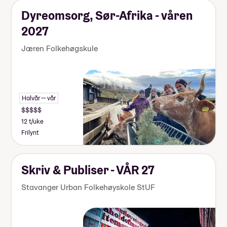
Dyreomsorg, Sør-Afrika - våren
2027
Jæren Folkehøgskule
Halvår — vår
12 t/uke
Frilynt
Skriv & Publiser - VÅR 27
Stavanger Urban Folkehøyskole StUF