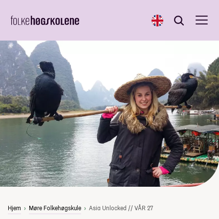
English
Søk
Søk
Hjem
Møre Folkehøgskule
Asia Unlocked // VÅR 27