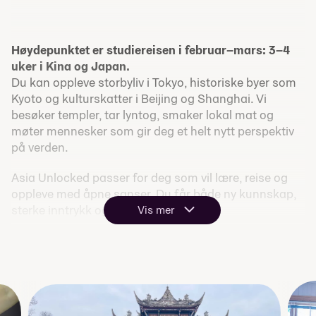
Høydepunktet er studiereisen i februar–mars: 3–4
uker i Kina og Japan.
Du kan oppleve storbyliv i Tokyo, historiske byer som
Kyoto og kulturskatter i Beijing og Shanghai. Vi
besøker templer, tar lyntog, smaker lokal mat og
møter mennesker som gir deg et helt nytt perspektiv
på verden.
Asia Unlocked passer for deg som vil lære, reise og
oppleve med åpne sanser. Du får både ny kunnskap,
sterke inntrykk og minner for livet.
Vis mer
Trykk «Søk på linja» og opplev Asia fra innsiden – ekte
kultur, ekte møter, ekte eventyr.