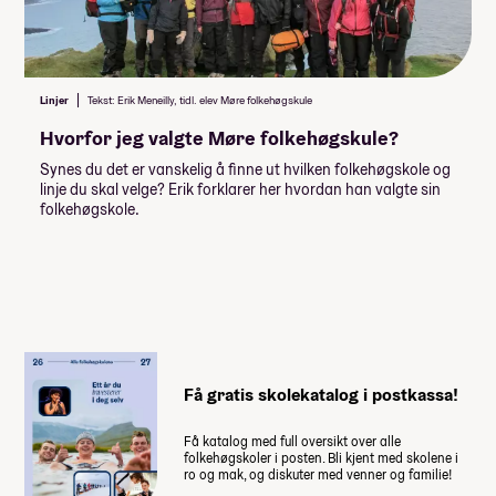
Peaks & Pixels // HØST 26
Minimumspris for linja
92 000,-
Pulse & Power // HØST 26
Asia Unlocked // HØST 26
Lån og stipend
Sea & Soul // HØST 26
Linjer
Tekst: Erik Meneilly, tidl. elev Møre folkehøgskule
Asia Unlocked // VÅR 27
Stipend fra Lånekassen
Hvorfor jeg valgte Møre folkehøgskule?
Peaks & Pixels // VÅR 27
-30 976,-
Pulse & Power // VÅR 27
Synes du det er vanskelig å finne ut hvilken folkehøgskole og
-46 464,-
Lån fra Lånekassen
linje du skal velge? Erik forklarer her hvordan han valgte sin
Surf & Summit // VÅR 27
folkehøgskole.
Sea & Soul // VÅR 27
Les mer om priser, lån og stipend
Studiestøtten for neste år vedtas av
Stortinget i desember, ny beløp for
studiestøtte legges inn etter det.
Summen du må dekke selv
Få gratis skolekatalog i postkassa!
92 000
,-
Få katalog med full oversikt over alle
(
18 400
,- per måned)
folkehøgskoler i posten. Bli kjent med skolene i
ro og mak, og diskuter med venner og familie!
Når du takker ja til skoleplassen må du