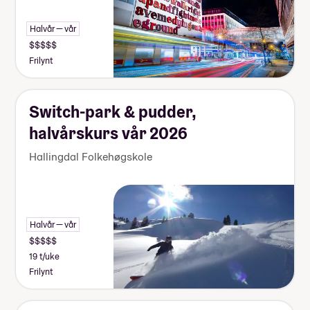
Halvår — vår
Frilynt
Switch-park & pudder,
halvårskurs vår 2026
Hallingdal Folkehøgskole
Halvår — vår
19 t/uke
Frilynt