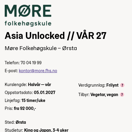
Asia Unlocked // VÅR 27
Møre Folkehøgskule – Ørsta
Telefon: 70 04 19 99
E-post:
kontor@more.fhs.no
Kurslengde:
Halvår — vår
Verdigrunnlag:
Frilynt
Oppstartsdato:
05.01.2027
Tilbyr:
Vegetar, vegan
Linjefag:
15 timer/uke
Pris:
fra 92 000,-
Sted:
Ørsta
Studietur:
Kina og Japan, 3-4 uker