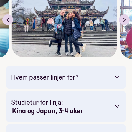
Selvølgelig skal vi på en skole som ligger i Ørsta
sentrum og er omringet av de stolte Sunnmørsalpene
også ut og opplveve det fantastiske landskapet. Vi
skal på vandreturer og planen er også at klassen skal
på overnatting i ein hytte i nærområdet.
Trykk «Søk på linja» og opplev Asia fra innsiden – ekte
kultur, ekte møter, ekte eventyr.
Hvem passer linjen for?
Studietur for linja:
Kina og Japan, 3-4 uker