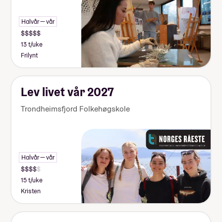
Halvår — vår
13 t/uke
Obligatorisk: Ja
Frilynt
Pris: Inkludert i linjepris
Lev livet vår 2027
Trondheimsfjord Folkehøgskole
Halvår — vår
15 t/uke
Kristen