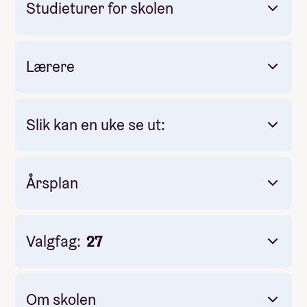
Studieturer for skolen
Lærere
Slik kan en uke se ut:
Årsplan
Skolestart helår og halvår høst, i slutten av
august
Valgfag:
27
Skolestart halvår vår, første uke i januar
Skoleslutt i midten av mai
Om skolen