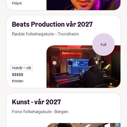
Frilynt
Beats Production vår 2027
Rødde folkehøgskole – Trondheim
Full
Halvår — vår
Kristen
Kunst - vår 2027
Felles "bli kjent tur" på høsten– sol, samhold og
Fana folkehøgskule - Bergen
smil.