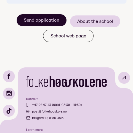
Mandatory: Yes
Price: Included in course price
Send application
About the school
Duration: 2 døgn
Meals included per day: 4
School web page
↗
Mandatory: Yes
Price: Included in course price
Duration: 7 dager
Kontakt
Meals included per day: 3
+47 22 47 43 00
(kl. 08:30 - 15:30)
post@folkehogskole.no
Brugata 19, 0186 Oslo
Learn more