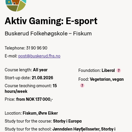
Aktiv Gaming: E-sport
Buskerud Folkehøgskole – Fiskum
Telephone: 31 90 96 90
E-mail:
post@buskerud.fhs.no
Course length:
All year
Foundation:
Liberal
Start-up date:
21.08.2026
Food:
Vegetarian, vegan
Course teaching amount:
15
hours/week
Price:
from NOK 137 000,-
Location:
Fiskum, Øvre Eiker
Study tour for the course:
Storby i Europa
Study tour for the school:
Jønndalen Høyfjellsseter, Storby i