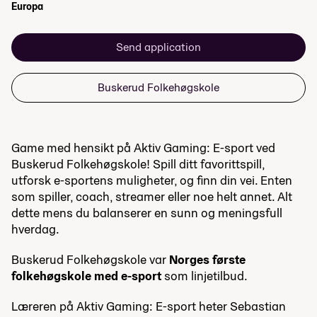
Europa
Send application
Buskerud Folkehøgskole
Game med
hensikt
på Aktiv Gaming
: E-sport
ved
Buskerud Folkehøgskole!
Spill ditt favorittspill
,
utforsk
e-sportens muligheter
, og finn
din vei
.
E
nten
som spiller,
coach
, streamer eller noe helt annet. Alt
dette mens du balanserer en sunn og meningsfull
hverdag.
Buskerud Folkehøgskole var
Norges første
folkehøgskole med e-sport
som linjetilbud.
Læreren på Aktiv Gaming: E-sport heter Sebastian