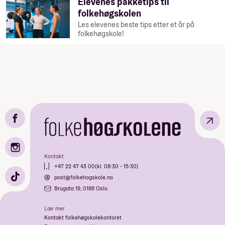
Elevenes pakketips til
folkehøgskolen
Les elevenes beste tips etter et år på
folkehøgskole!
↗
Kontakt
+47 22 47 43 00
(kl. 08:30 - 15:30)
post@folkehogskole.no
Brugata 19, 0186 Oslo
Lær mer
Kontakt folkehøgskolekontoret