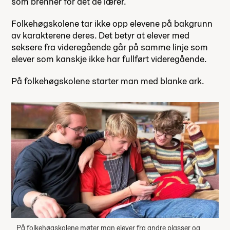
som brenner for det de lærer.
Folkehøgskolene tar ikke opp elevene på bakgrunn
av karakterene deres. Det betyr at elever med
seksere fra videregående går på samme linje som
elever som kanskje ikke har fullført videregående.
På folkehøgskolene starter man med blanke ark.
På folkehøgskolene møter man elever fra andre plasser og