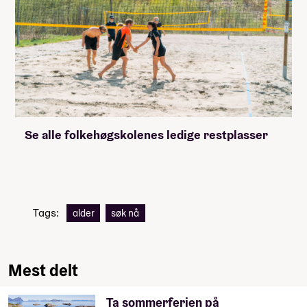
Se alle folkehøgskolenes ledige restplasser
Tags:
alder
søk nå
Mest delt
Ta sommerferien på