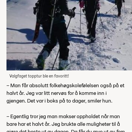
Valgfaget topptur ble en favoritt!
– Man får absolutt folkehøgskolefølelsen også på et
halvt år. Jeg var litt nervøs for å komme inn i
gjengen. Det var i boks på to dager, smiler hun.
– Egentlig tror jeg man makser oppholdet når man
bare har et halvt år. Jeg brukte alle muligheter til å
gjøre det beste ut av dagen. Da får du mye ut av fem