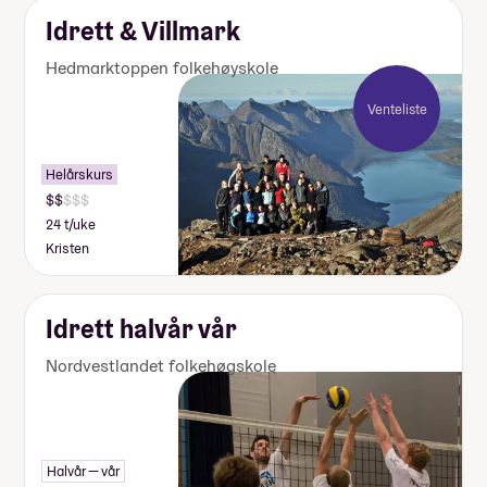
Idrett & Villmark
Hedmarktoppen folkehøyskole
Venteliste
Helårskurs
24 t/uke
Kristen
Idrett halvår vår
Nordvestlandet folkehøgskole
Halvår — vår