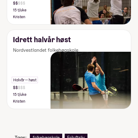
15 t/uke
Kristen
Idrett halvår høst
Nordvestlandet folkehøgskole
Halvår — høst
15 t/uke
Kristen
Tags:
folkehøgskole
Friluftsliv