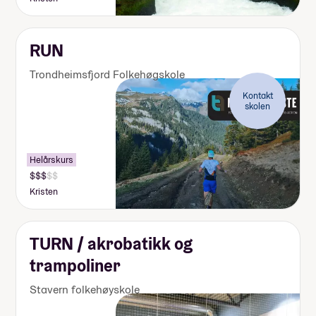
RUN
Trondheimsfjord Folkehøgskole
Kontakt
skolen
Helårskurs
Kristen
TURN / akrobatikk og
trampoliner
Stavern folkehøyskole