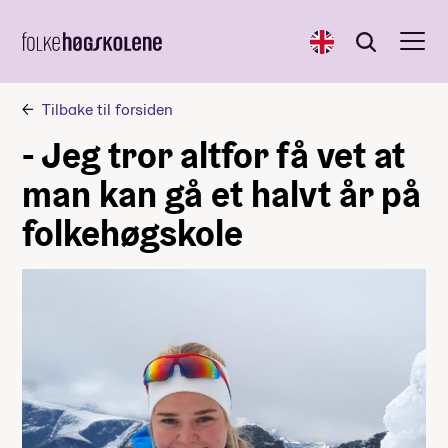
English
Søk
Søk
Tilbake til forsiden
- Jeg tror altfor få vet at
man kan gå et halvt år på
folkehøgskole