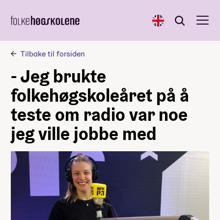
English
Søk
Søk
Tilbake til forsiden
- Jeg brukte
folkehøgskoleåret på å
teste om radio var noe
jeg ville jobbe med