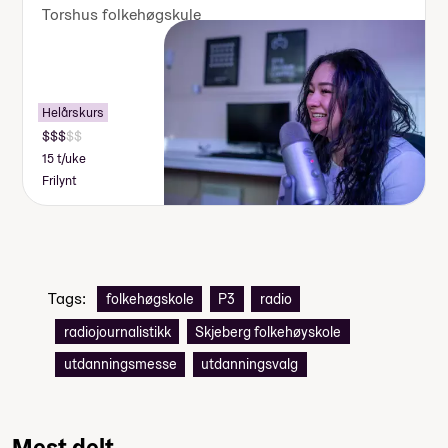
Torshus folkehøgskule
Helårskurs
15 t/uke
Frilynt
Tags:
folkehøgskole
P3
radio
radiojournalistikk
Skjeberg folkehøyskole
utdanningsmesse
utdanningsvalg
Mest delt