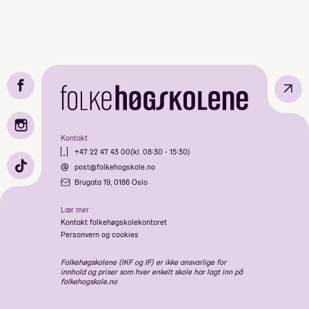
↗
Kontakt
+47 22 47 43 00
(kl. 08:30 - 15:30)
post@folkehogskole.no
Brugata 19, 0186 Oslo
Lær mer
Kontakt folkehøgskolekontoret
Personvern og cookies
Folkehøgskolene (IKF og IF) er ikke ansvarlige for
innhold og priser som hver enkelt skole har lagt inn på
folkehogskole.no