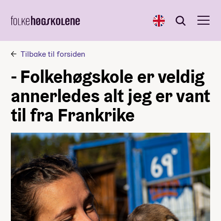
English
Søk
Søk
Tilbake til forsiden
- Folkehøgskole er veldig
annerledes alt jeg er vant
til fra Frankrike