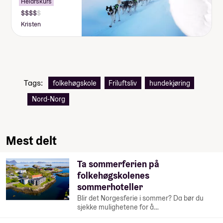
Helårskurs
Kristen
Tags:
folkehøgskole
Friluftsliv
hundekjøring
Nord-Norg
Mest delt
Ta sommerferien på
folkehøgskolenes
sommerhoteller
Blir det Norgesferie i sommer? Da bør du
sjekke mulighetene for å…