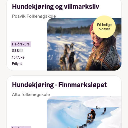
Hundekjøring og villmarksliv
Pasvik Folkehøgskole
Få ledige
plasser
Helårskurs
15 t/uke
Frilynt
Hundekjøring - Finnmarksløpet
Alta folkehøgskole