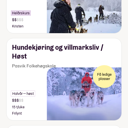
Helårskurs
Kristen
Hundekjøring og villmarksliv /
Høst
Pasvik Folkehøgskole
Få ledige
plasser
Halvår — høst
15 t/uke
Frilynt