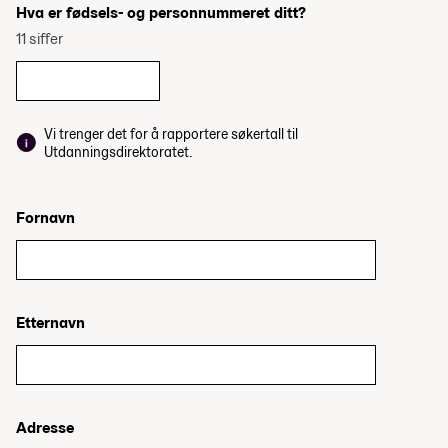
Hva er fødsels- og personnummeret ditt?
11 siffer
Vi trenger det for å rapportere søkertall til
Utdanningsdirektoratet.
Fornavn
Etternavn
Adresse