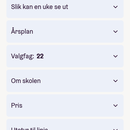
Slik kan en uke se ut
Årsplan
gaming-, manga- og
cosplaydistriktene
Studio
Valgfag:
22
Ghibli-museet
Kyoto
Om skolen
Pris