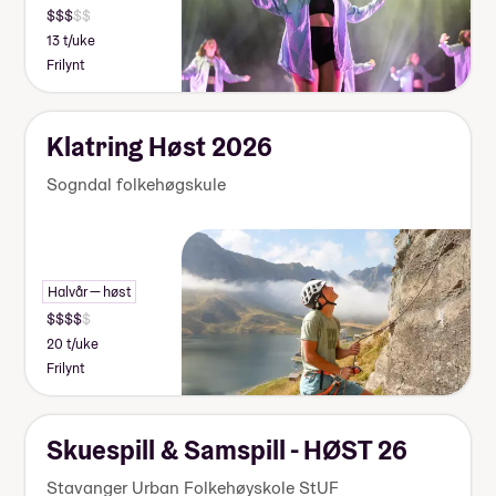
13 t/uke
Frilynt
Klatring Høst 2026
Sogndal folkehøgskule
Halvår — høst
20 t/uke
Frilynt
Skuespill & Samspill - HØST 26
Stavanger Urban Folkehøyskole StUF