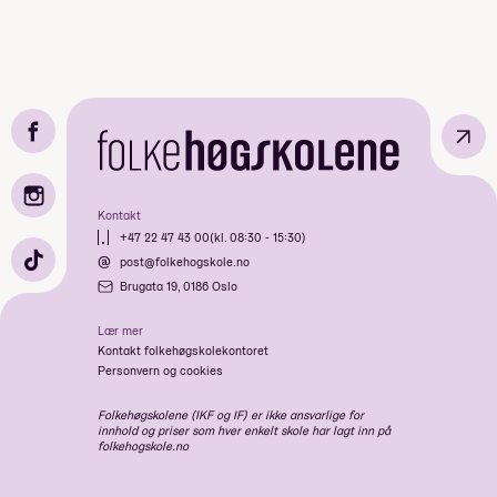
↗
Kontakt
+47 22 47 43 00
(kl. 08:30 - 15:30)
post@folkehogskole.no
Brugata 19, 0186 Oslo
Lær mer
Kontakt folkehøgskolekontoret
Personvern og cookies
Folkehøgskolene (IKF og IF) er ikke ansvarlige for
innhold og priser som hver enkelt skole har lagt inn på
folkehogskole.no