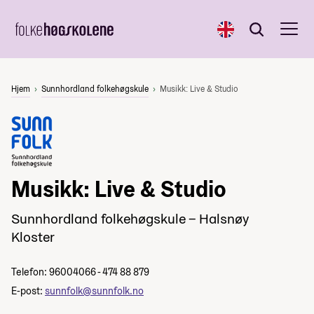
English
Søk
Søk
Hjem
Sunnhordland folkehøgskule
Musikk: Live & Studio
Musikk: Live & Studio
Sunnhordland folkehøgskule – Halsnøy
Kloster
Telefon: 96004066 - 474 88 879
E-post:
sunnfolk@sunnfolk.no