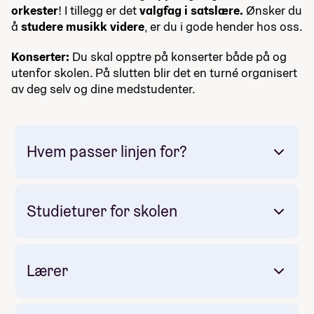
orkester
! I tillegg er det
valgfag i satslære.
Ønsker du
å
studere musikk videre
, er du i gode hender hos oss.
Konserter:
Du skal opptre på konserter både på og
utenfor skolen. På slutten blir det en turné organisert
av deg selv og dine medstudenter.
Hvem passer linjen for?
Studieturer for skolen
Lærer
Obligatorisk: Nei
Pris: 25 500