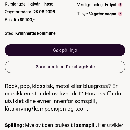
Kurslengde:
Halvår — høst
Verdigrunnlag:
Frilynt
Oppstartsdato:
23.08.2026
Tilbyr:
Vegetar, vegan
Pris:
fra 85 100,-
Sted:
Kvinnherad kommune
Søk på linja
Sunnhordland folkehøgskule
Rock, pop, klassisk, metal eller bluegrass? Er
musikk en stor del av livet ditt? Hos oss får du
utviklet dine evner innenfor samspill,
låtskriving/komposisjon og teori.
Spilling:
Mye av tiden brukes til
samspill
. Her utvikler