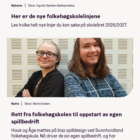
Summen du må dekke selv
Nyheter
Tekst: Ingvild Sættem Beltesbrekke
85 100
,-
Her er de nye folkehøgskolelinjene
(
17 020
,- per måned)
Les hvilke helt nye linjer du kan søke på skoleåret 2026/2027.
Når du takker ja til skoleplassen må du
betale et administrasjonsgebyr. Resten av
summen betaler du månedsvis gjennom
skoleåret. Nærmere informasjon får du fra
Obligatorisk: Ja
skolen.
Pris: Inkludert i linjepris
Varighet: Dagstur
Måltider pr dag inkludert: 4
Nytte
Tekst: Marit Asheim
Rett fra folkehøgskolen til oppstart av egen
spillbedrift
Hauk og Åge møttes på linja spilldesign ved Sunnhordland
folkehøgskule. Nå driver de sin egen spillbedrift, og har