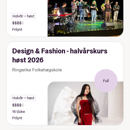
Halvår — høst
Frilynt
Design & Fashion - halvårskurs
høst 2026
Ringerike Folkehøgskole
Full
Halvår — høst
16 t/uke
Frilynt