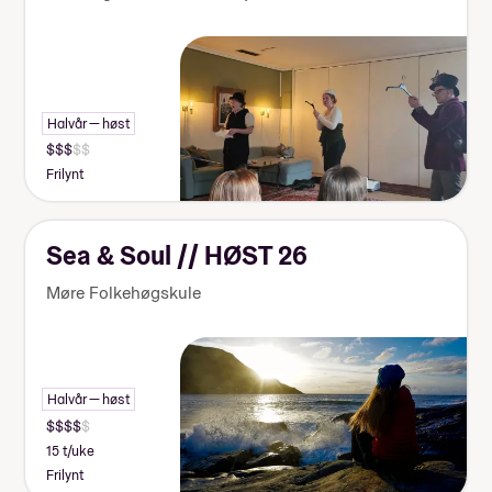
Halvår — høst
Frilynt
Sea & Soul // HØST 26
Møre Folkehøgskule
Halvår — høst
15 t/uke
Frilynt