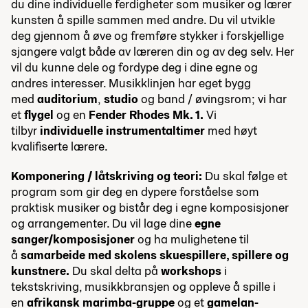
du dine individuelle ferdigheter som musiker og lærer
kunsten å spille sammen med andre. Du vil utvikle
deg gjennom å øve og fremføre stykker i forskjellige
sjangere valgt både av læreren din og av deg selv. Her
vil du kunne dele og fordype deg i dine egne og
andres interesser. Musikklinjen har eget bygg
med
auditorium
,
studio
og band / øvingsrom; vi har
et
flygel
og en
Fender Rhodes Mk. 1.
Vi
tilbyr
individuelle instrumentaltimer
med høyt
kvalifiserte lærere.
Komponering / låtskriving og teori:
Du skal følge et
program som gir deg en dypere forståelse som
praktisk musiker og bistår deg i egne komposisjoner
og arrangementer. Du vil lage dine
egne
sanger/komposisjoner
og ha mulighetene til
å
samarbeide med skolens skuespillere, spillere og
kunstnere.
Du skal delta på
workshops
i
tekstskriving, musikkbransjen og oppleve å spille i
en
afrikansk marimba-gruppe
og et
gamelan-