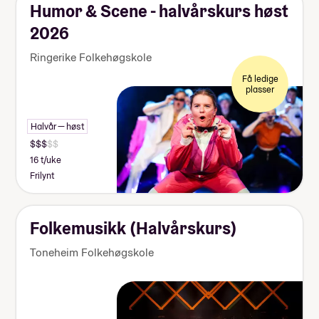
Humor & Scene - halvårskurs høst
2026
Ringerike Folkehøgskole
Få ledige
plasser
Halvår — høst
16 t/uke
Frilynt
Folkemusikk (Halvårskurs)
Toneheim Folkehøgskole