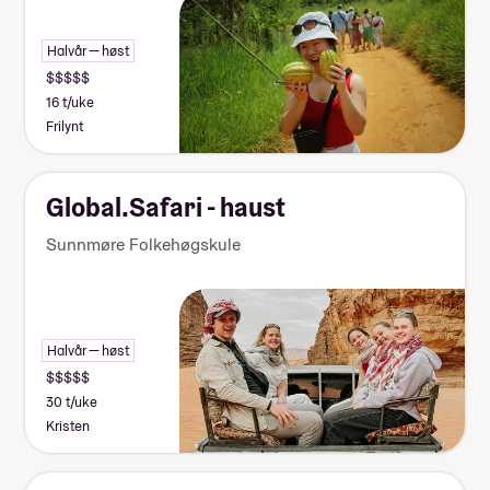
Halvår — høst
16 t/uke
Frilynt
Global.Safari - haust
Sunnmøre Folkehøgskule
Halvår — høst
30 t/uke
Kristen