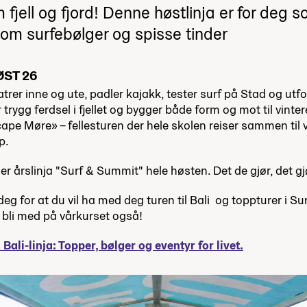
 fjell og fjord! Denne høstlinja er for deg s
om surfebølger og spisse tinder
ØST 26
latrer inne og ute, padler kajakk, tester surf på Stad og 
r trygg ferdsel i fjellet og bygger både form og mot til vinte
ape Møre» – fellesturen der hele skolen reiser sammen til v
p.
er årslinja "Surf & Summit" hele høsten. Det de gjør, det gj
 for at du vil ha med deg turen til Bali og toppturer i 
 bli med på vårkurset også!
Bali-linja: Topper, bølger og eventyr for livet.