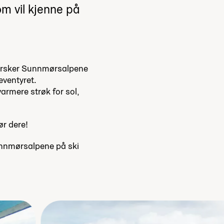
om vil kjenne på
utforsker Sunnmørsalpene
reventyret.
armere strøk for sol,
ør dere!
Sunnmørsalpene på ski