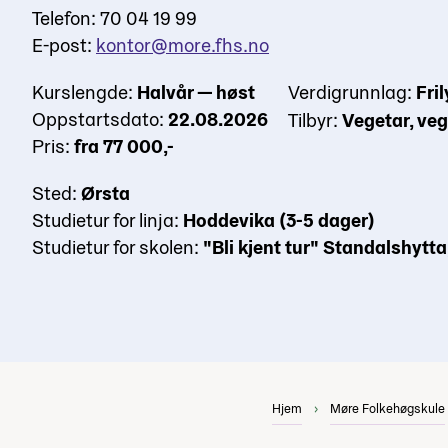
Telefon: 70 04 19 99
E-post:
kontor@more.fhs.no
Kurslengde:
Halvår — høst
Verdigrunnlag:
Fril
Oppstartsdato:
22.08.2026
Tilbyr:
Vegetar, ve
Pris:
fra 77 000,-
Sted:
Ørsta
Studietur for linja:
Hoddevika (3-5 dager)
Studietur for skolen:
"Bli kjent tur" Standalshytta
Hjem
Møre Folkehøgskule