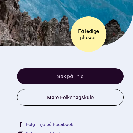
Få ledige
plasser
Søk på linja
Møre Folkehøgskule
Følg linja på Facebook