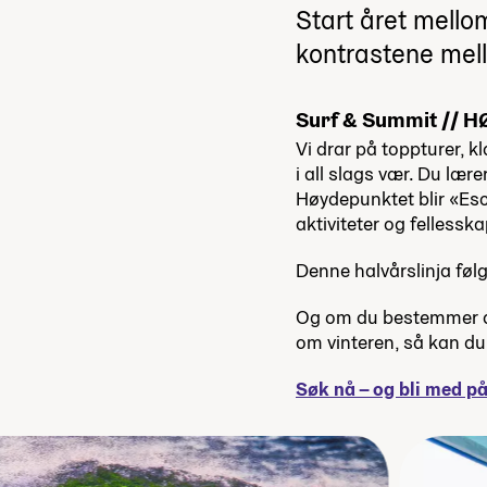
Start året mellom
kontrastene mell
Surf & Summit // H
Vi drar på toppturer, k
i all slags vær. Du lære
Høydepunktet blir «Esc
aktiviteter og fellesska
Denne halvårslinja følg
Og om du bestemmer deg
om vinteren, så kan du
Søk nå – og bli med på 