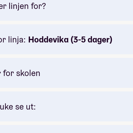
 linjen for?
r linja:
Hoddevika (3-5 dager)
 for skolen
 uke se ut: