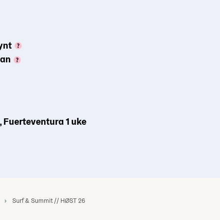
ynt
gan
, Fuerteventura 1 uke
Surf & Summit // HØST 26