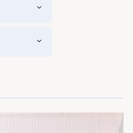
77 000,-
-30 976,-