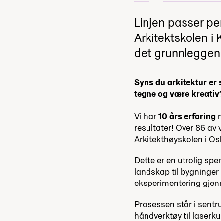
Linjen passer p
Arkitektskolen i 
det grunnleggend
Syns du arkitektur er 
tegne og være kreativ
Vi har
10 års erfaring
m
resultater! Over 86 av 
Arkitekthøyskolen i Os
Dette er en utrolig spe
landskap til bygninge
eksperimentering gjen
Prosessen står i sentru
håndverktøy til laserk