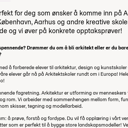
erfekt for deg som ønsker å komme inn på 
København, Aarhus og andre kreative skoler.
e og vi øver på konkrete opptaksprøver!
spennende? Drømmer du om å bli arkitekt eller er du bare 
?
ed å forberede elever til arkitektur, design og kunstskole
våre elever går nå på Arkitektskoler rundt om i Europa! Hel
lo!
nnende fagretning. Arkitektur er utforming av menneskers f
r og rom. Vi arbeider med sammenhengen mellom form, fun
nom skisser, tegning og modellarbeid.
m: å prøve, forstå og fordype. Du vil få opplæring i vårt ve
utter som er perfekt til å bygge store landskapsmodeller! 