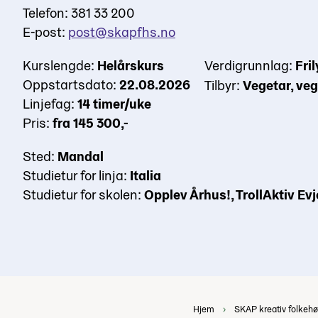
Telefon: 381 33 200
E-post:
post@skapfhs.no
Kurslengde:
Helårskurs
Verdigrunnlag:
Fril
Oppstartsdato:
22.08.2026
Tilbyr:
Vegetar, ve
Linjefag:
14 timer/uke
Pris:
fra 145 300,-
Sted:
Mandal
Studietur for linja:
Italia
Studietur for skolen:
Opplev Århus!, TrollAktiv Evj
Hjem
SKAP kreativ folkeh