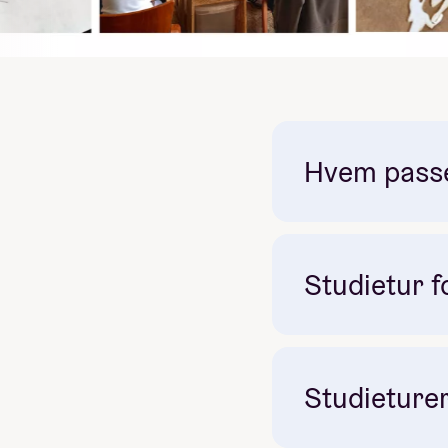
Se filmen som er produ
Hvem passer
Studietur fo
Studieturer
Sør i Italia er d
guffent her hjemm