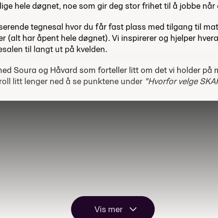
lige hele døgnet, noe som gir deg stor frihet til å jobbe når
lserende tegnesal hvor du får fast plass med tilgang til mat
er (alt har åpent hele døgnet). Vi inspirerer og hjelper hver
esalen til langt ut på kvelden.
ed Soura og Håvard som forteller litt om det vi holder på 
oll litt lenger ned å se punktene under
"Hvorfor velge SKA
Vis mer