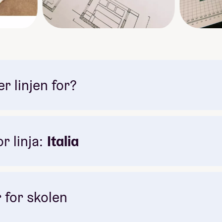
sert på vår Arkitektur-linje på SKAP:
 linjen for?
r linja:
Italia
 for skolen
et fortsatt godt og varmt når vi reiser i november og det begynner
e. Vi skal oppleve Venezia med sine utallige, vakre kanaler. De