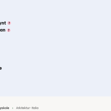
ynt
gan
e
øyskole
Arkitektur - Italia