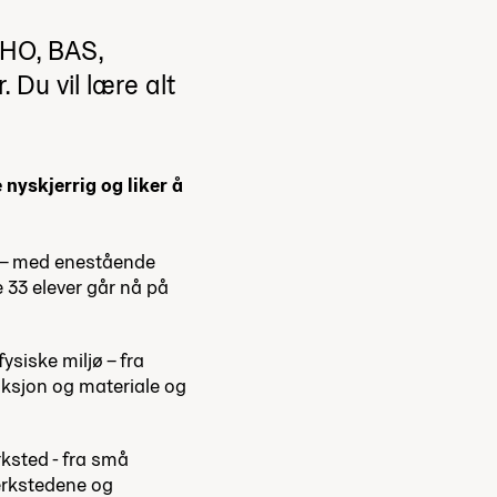
AHO, BAS,
 Du vil lære alt
nyskjerrig og liker å
r – med enestående
e 33 elever går nå på
ysiske miljø – fra
ksjon og materiale og
rksted - fra små
Verkstedene og