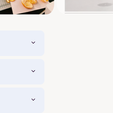
 å bli kaldt og
t er nesten som