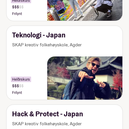
Helårskurs
Pris:
140
Frilynt
000-
155
000
kr
Teknologi - Japan
SKAP kreativ folkehøyskole
,
Agder
Obligatorisk: Ja
Pris: Inkludert i linjepris
Varighet: 1-2 overnattinger
Måltider pr dag inkludert: 4
Helårskurs
Pris:
140
Frilynt
000-
155
000
kr
Hack & Protect - Japan
Rafting
SKAP kreativ folkehøyskole
,
Agder
Paintball