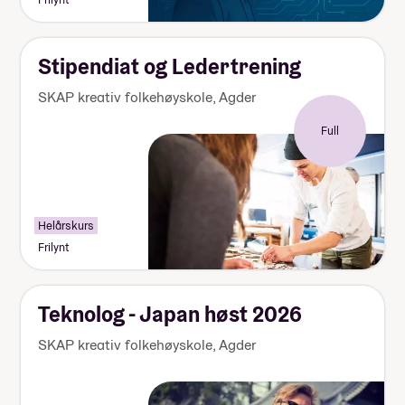
000-
155
000
kr
Stipendiat og Ledertrening
SKAP kreativ folkehøyskole
,
Agder
Full
Helårskurs
Frilynt
Teknolog - Japan høst 2026
SKAP kreativ folkehøyskole
,
Agder