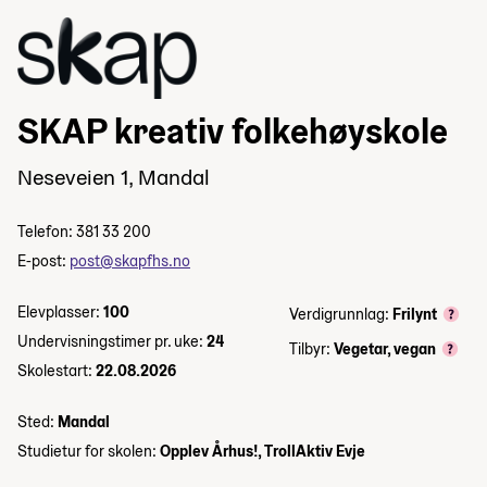
SKAP kreativ folkehøyskole
Neseveien 1, Mandal
Telefon: 381 33 200
E-post:
post@skapfhs.no
Elevplasser:
100
Verdigrunnlag:
Frilynt
Undervisningstimer pr. uke:
24
Tilbyr:
Vegetar, vegan
Skolestart:
22.08.2026
Sted:
Mandal
Studietur for skolen:
Opplev Århus!, TrollAktiv Evje