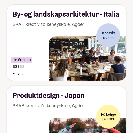
155
000
kr
By- og landskapsarkitektur - Italia
SKAP kreativ folkehøyskole
,
Agder
Kontakt
skolen
Helårskurs
Pris:
140
Frilynt
000-
155
000
kr
Produktdesign - Japan
SKAP kreativ folkehøyskole
,
Agder
Få ledige
plasser