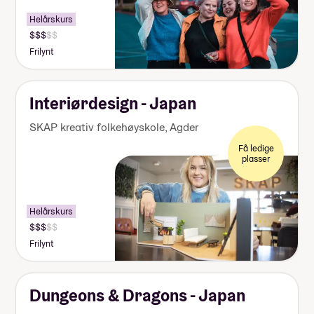
Helårskurs
Pris:
140
Frilynt
000-
155
000
kr
Interiørdesign - Japan
SKAP kreativ folkehøyskole
,
Agder
Få ledige
plasser
Helårskurs
Pris:
140
Frilynt
000-
155
000
kr
Dungeons & Dragons - Japan