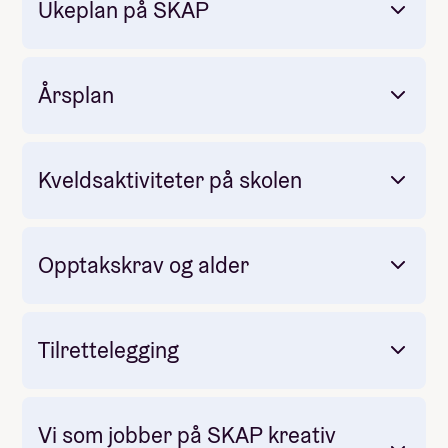
Ukeplan på SKAP
Årsplan
Problemløsning
Kreativ tenking
Obligatorisk: Ja
Kritisk tenkning
Pris: Inkludert i linjepris
Kveldsaktiviteter på skolen
Samarbeid
Varighet: 3 dager
Personlig vekst
Måltider pr dag inkludert: 3
Teknologilab
Lørdagsseminar:
Opptakskrav og alder
Redesignrom
Treverksted
Tilrettelegging
VR-lab
Medialab
Vi som jobber på SKAP kreativ