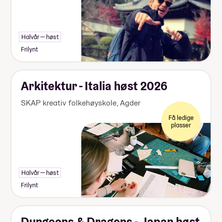
Halvår — høst
Frilynt
Arkitektur - Italia høst 2026
SKAP kreativ folkehøyskole
,
Agder
Få ledige
plasser
Halvår — høst
Frilynt
Dungeons & Dragons - Japan høst