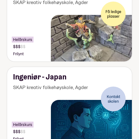
SKAP kreativ folkehøyskole
,
Agder
Få ledige
plasser
Helårskurs
Pris:
140
Frilynt
000-
155
000
kr
Ingeniør - Japan
SKAP kreativ folkehøyskole
,
Agder
Kontakt
skolen
Helårskurs
Pris:
140
Frilynt