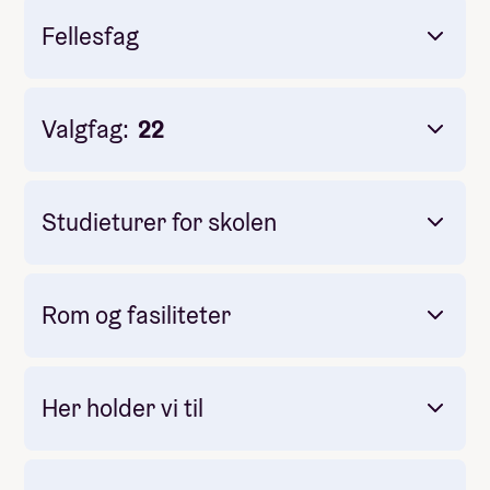
Fellesfag
Valgfag:
22
SKAP-Talk:
Studieturer for skolen
Rom og fasiliteter
Idèlab
Her holder vi til