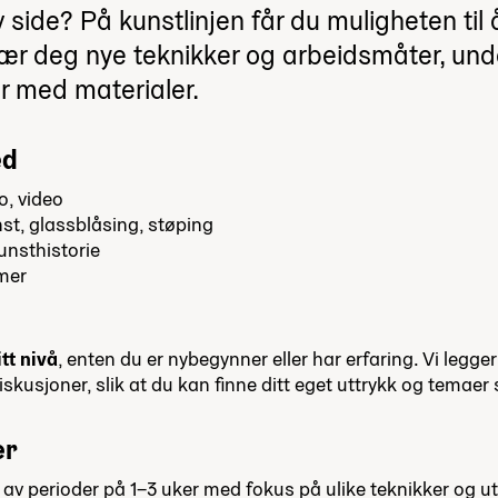
 side? På kunstlinjen får du muligheten til 
Lær deg nye teknikker og arbeidsmåter, unde
r med materialer.
ed
o, video
unst, glassblåsing, støping
unsthistorie
 mer
tt nivå
, enten du er nybegynner eller har erfaring. Vi legge
diskusjoner, slik at du kan finne ditt eget uttrykk og temaer
er
av perioder på 1–3 uker med fokus på ulike teknikker og u