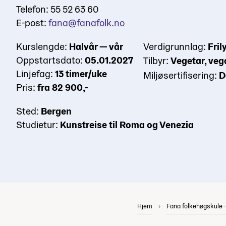
Telefon: 55 52 63 60
E-post:
fana@fanafolk.no
Kurslengde:
Halvår — vår
Verdigrunnlag:
Fril
Oppstartsdato:
05.01.2027
Tilbyr:
Vegetar, veg
Linjefag:
13 timer/uke
Miljøsertifisering:
D
Pris:
fra 82 900,-
Sted:
Bergen
Studietur:
Kunstreise til Roma og Venezia
Hjem
Fana folkehøgskule -