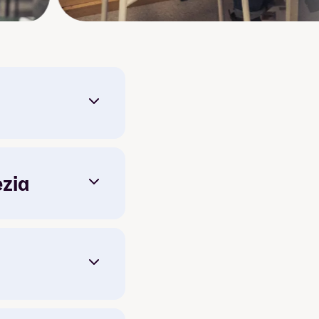
 med redigering.
erfaring med å snakke
 store samlingene og
ezia
skolen.