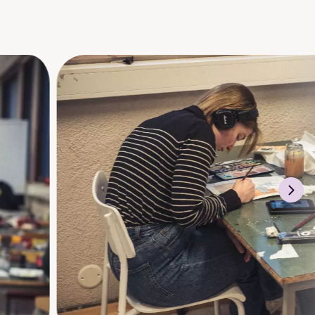
rett og abstrakte
 med forståelsen av