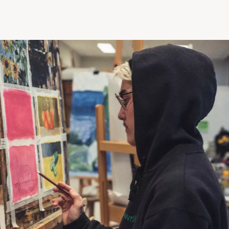
gjennom kroki og akttegning, og jobber med stilleben, port
 teknikker som blyant, kull, pastell, akryl og olje.
m
 konstruksjon og installasjon med nye materialer og jobber