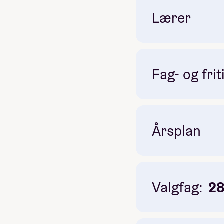
Lærer
Fag- og frit
Årsplan
Valgfag:
2