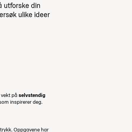
å utforske din
rsøk ulike ideer
r vekt på
selvstendig
 som inspirerer deg.
ttrykk. Oppgavene har