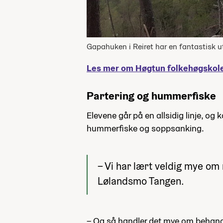
Gapahuken i Reiret har en fantastisk ut
Les mer om Høgtun folkehøgskol
Partering og hummerfiske
Elevene går på en allsidig linje, og 
hummerfiske og soppsanking.
– Vi har lært veldig mye om 
Lølandsmo Tangen.
– Og så handler det mye om behandl