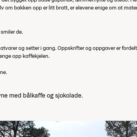
elv om bakken opp er litt bratt, er elevene enige om at ma
 smiler de.
varer og setter i gang. Oppskrifter og oppgaver er fordelt 
 henge opp kaffekjelen.
ene.
rne med bålkaffe og sjokolade.