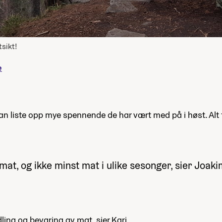
sikt!
e
kan liste opp mye spennende de har vært med på i høst. Alt fr
mat, og ikke minst mat i ulike sesonger, sier Joak
ing og bevaring av mat, sier Kari.