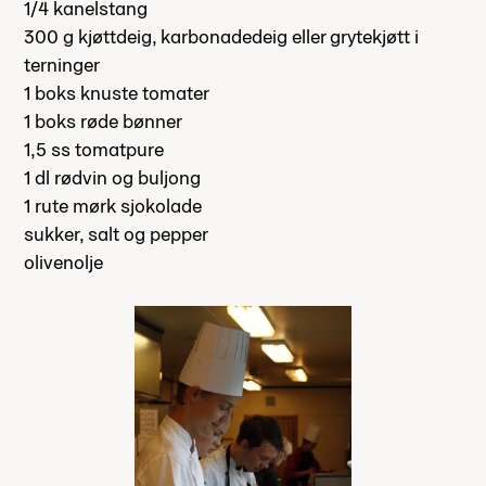
1/4 kanelstang
300 g kjøttdeig, karbonadedeig eller grytekjøtt i
terninger
1 boks knuste tomater
1 boks røde bønner
1,5 ss tomatpure
1 dl rødvin og buljong
1 rute mørk sjokolade
sukker, salt og pepper
olivenolje