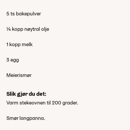
5 ts bakepulver
¼ kopp nøytral olje
1 kopp melk
3 egg
Meierismør
Slik gjør du det:
Varm stekeovnen til 200 grader.
Smør langpanna.