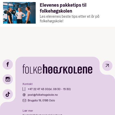
Elevenes pakketips til
folkehøgskolen
Les elevenes beste tips etter et år på
folkehøgskole!
↗
Kontakt
+47 22 47 43 00
(kl. 08:30 - 15:30)
post@folkehogskole.no
Brugata 19, 0186 Oslo
Lær mer