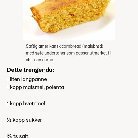
Saftig amerikansk cornbread (maisbrød)
med søte undertoner som passer utmerket til
chili con carne.
Dette trenger du:
1 liten langpanne
1 kopp maismel, polenta
1 kopp hvetemel
½ kopp sukker
¾ ts salt