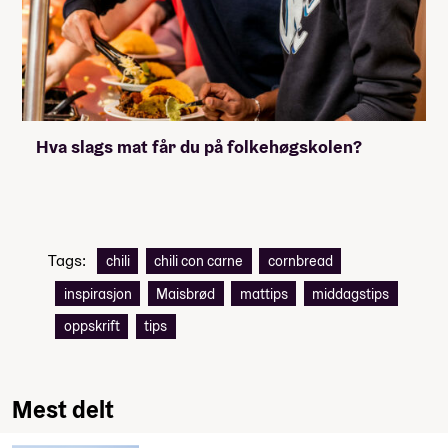
Hva slags mat får du på folkehøgskolen?
Tags:
chili
chili con carne
cornbread
inspirasjon
Maisbrød
mattips
middagstips
oppskrift
tips
Mest delt