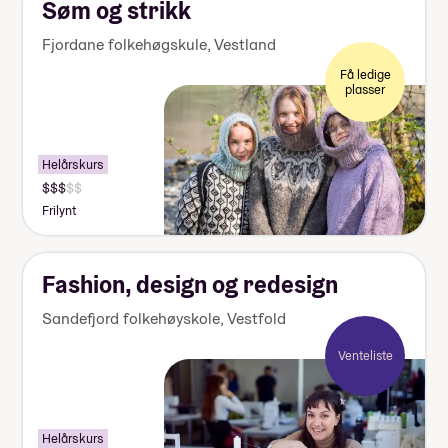
Søm og strikk
Fjordane folkehøgskule
,
Vestland
Få ledige
plasser
Helårskurs
Pris:
140
Frilynt
000-
155
000
kr
Fashion, design og redesign
Sandefjord folkehøyskole
,
Vestfold
Venteliste
Helårskurs