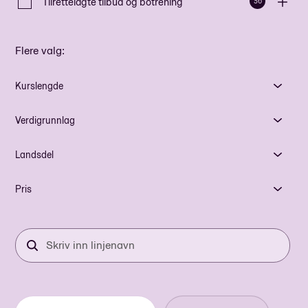
Tilrettelagte tilbud og botrening
36
Flere valg
:
Kurslengde
Verdigrunnlag
Landsdel
Pris
Skriv
inn
linjenavn