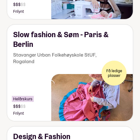
Pris:
140
Frilynt
000-
155
000
kr
Slow fashion & Søm - Paris &
Berlin
Stavanger Urban Folkehøyskole StUF
,
Rogaland
Få ledige
plasser
Helårskurs
Pris:
140
Frilynt
000-
155
000
kr
Design & Fashion