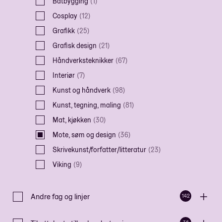
Båtbygging
(
1
)
Cosplay
(
12
)
Grafikk
(
25
)
Grafisk design
(
21
)
Håndverksteknikker
(
67
)
Interiør
(
7
)
Kunst og håndverk
(
98
)
Kunst, tegning, maling
(
81
)
Mat, kjøkken
(
30
)
Mote, søm og design
(
36
)
Skrivekunst/forfatter/litteratur
(
23
)
Viking
(
9
)
Andre fag og linjer
142