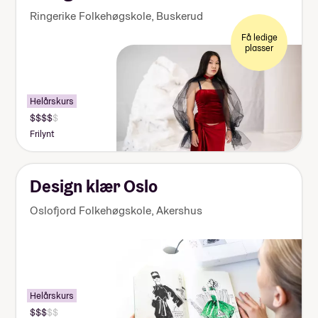
Ringerike Folkehøgskole
,
Buskerud
Få ledige
plasser
Helårskurs
Pris:
155
Frilynt
000-
170
000
kr
Design klær Oslo
Oslofjord Folkehøgskole
,
Akershus
Helårskurs
Pris: