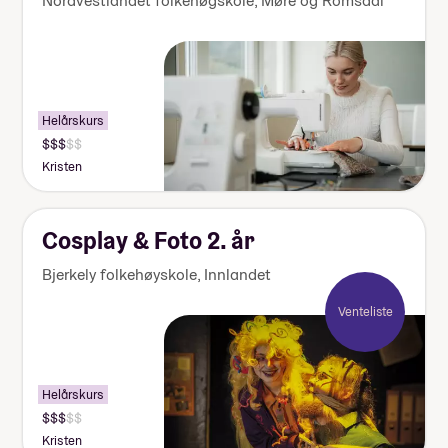
Nordvestlandet folkehøgskole
,
Møre og Romsdal
Helårskurs
Pris:
140
Kristen
000-
155
000
kr
Cosplay & Foto 2. år
Bjerkely folkehøyskole
,
Innlandet
Venteliste
Helårskurs
Pris:
140
Kristen