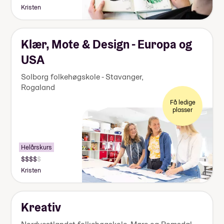
140
Kristen
000-
155
000
kr
Klær, Mote & Design - Europa og
USA
Solborg folkehøgskole - Stavanger
,
Rogaland
Få ledige
plasser
Helårskurs
Pris:
155
Kristen
000-
170
000
kr
Kreativ