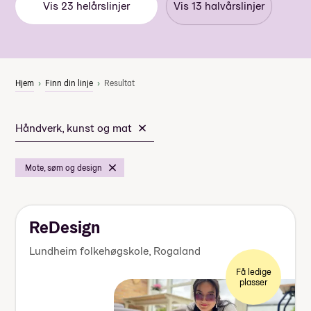
Vis
23
helårslinjer
Vis
13
halvårslinjer
Hjem
Finn din linje
Resultat
Håndverk, kunst og mat
Mote, søm og design
ReDesign
Lundheim folkehøgskole
,
Rogaland
Få ledige
plasser