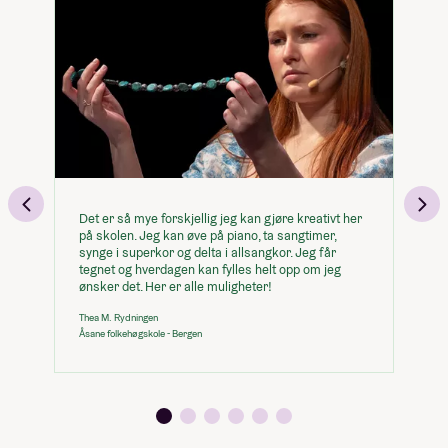
Det er så mye forskjellig jeg kan gjøre kreativt her
Sj
på skolen. Jeg kan øve på piano, ta sangtimer,
Ka
synge i superkor og delta i allsangkor. Jeg får
Su
tegnet og hverdagen kan fylles helt opp om jeg
ønsker det. Her er alle muligheter!
Thea M. Rydningen
Åsane folkehøgskole - Bergen