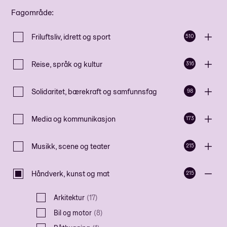
Fagområde
:
Friluftsliv, idrett og sport
510
Reise, språk og kultur
316
Solidaritet, bærekraft og samfunnsfag
98
Media og kommunikasjon
173
Musikk, scene og teater
215
Håndverk, kunst og mat
215
Arkitektur
(
17
)
Bil og motor
(
8
)