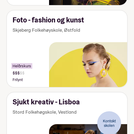
000-
155
000
kr
Foto - fashion og kunst
Skjeberg Folkehøyskole
,
Østfold
Helårskurs
Pris:
140
Frilynt
000-
155
000
kr
Sjukt kreativ - Lisboa
Stord Folkehøgskole
,
Vestland
Kontakt
skolen