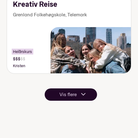
kr
Kreativ Reise
Grenland Folkehøgskole
,
Telemark
Helårskurs
Pris:
140
Kristen
000-
155
000
kr
Vis flere
Vis
linjer