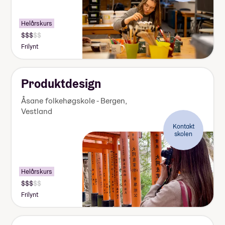
Helårskurs
Pris:
140
Frilynt
000-
155
000
kr
Produktdesign
Åsane folkehøgskole - Bergen
,
Vestland
Kontakt
skolen
Helårskurs
Pris:
140
Frilynt
000-
155
000