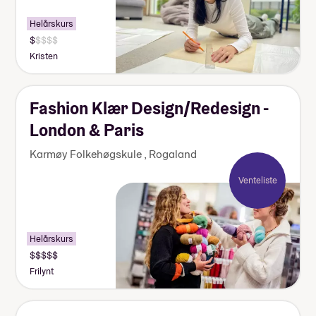
Helårskurs
Pris:
Under
Kristen
125
000
kr
Fashion Klær Design/Redesign -
London & Paris
Karmøy Folkehøgskule
,
Rogaland
Venteliste
Helårskurs
Pris:
Over
Frilynt
170
000
kr