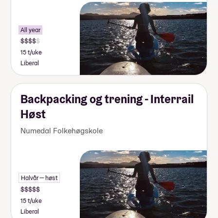
All year
15 t/uke
Liberal
Backpacking og trening - Interrail
Høst
Numedal Folkehøgskole
Halvår — høst
15 t/uke
Liberal