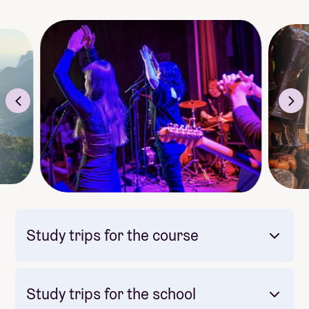
Study trips for the course
Study trips for the school
Mandatory: Yes
Price: Included in course price