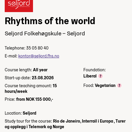
Rhythms of the world
Seljord Folkehøgskule – Seljord
Telephone: 35 05 80 40
E-mail:
kontor@seljord.fhs.no
Course length:
All year
Foundation:
Liberal
Start-up date:
23.08.2026
Food:
Vegetarian
Course teaching amount:
15
hours/week
Price:
from NOK 155 000,-
Location:
Seljord
Study tour for the course:
Rio de Janeiro, Interrail i Europa , Turer
og opplegg i Telemark og Norge