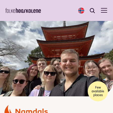
Norsk
Search
Search
Few
available
places