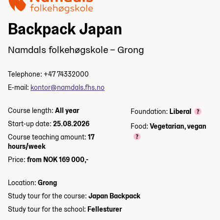
Backpack Japan
Namdals folkehøgskole – Grong
Telephone: +47 74332000
E-mail:
kontor@namdals.fhs.no
Course length:
All year
Foundation:
Liberal
Start-up date:
25.08.2026
Food:
Vegetarian, vegan
Course teaching amount:
17
hours/week
Price:
from NOK 169 000,-
Location:
Grong
Study tour for the course:
Japan Backpack
Study tour for the school:
Fellesturer