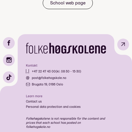
School web page
↗
Kontakt
+47 22 47 43 00
(kl. 08:30 - 15:30)
post@folkehogskole.no
Brugata 19, 0186 Oslo
Learn more
Contact us
Personal data protection and cookies
Backpack Japan
Cosplay
Folkehøgskolene is not responsible for the content and
prices that each school has posted on
Cosplay - HØST
folkehogskole.no