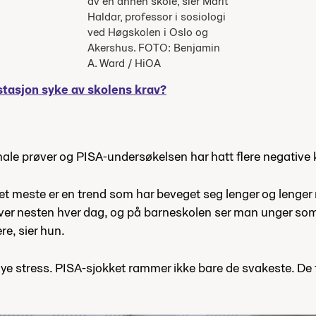
av en annen skole, sier Marit
Haldar, professor i sosiologi
ved Høgskolen i Oslo og
Akershus. FOTO: Benjamin
A. Ward / HiOA
stasjon syke av skolens krav?
ale prøver og PISA-undersøkelsen har hatt flere negative
et meste er en trend som har beveget seg lenger og lenger 
ver nesten hver dag, og på barneskolen ser man unger som 
e, sier hun.
 mye stress. PISA-sjokket rammer ikke bare de svakeste. De 