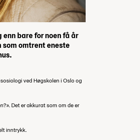
 enn bare for noen få år
en som omtrent eneste
hus.
i sosiologi ved Høgskolen i Oslo og
men?». Det er akkurat som om de er
lt inntrykk.