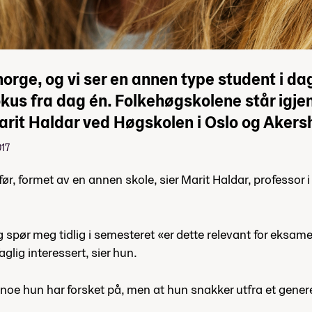
orge, og vi ser en annen type student i dag
kus fra dag én. Folkehøgskolene står igj
arit Haldar ved Høgskolen i Oslo og Akers
017
ør, formet av en annen skole, sier Marit Haldar, professor 
og spør meg tidlig i semesteret «er dette relevant for eksa
lig interessert, sier hun.
 noe hun har forsket på, men at hun snakker utfra et genere