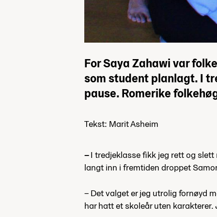
For Saya Zahawi var folke
som student planlagt. I t
pause. Romerike folkehøg
Tekst: Marit Asheim
–
I tredjeklasse fikk jeg rett og sl
langt inn i fremtiden droppet Samor
– Det valget er jeg utrolig fornøyd 
har hatt et skoleår uten karakterer.