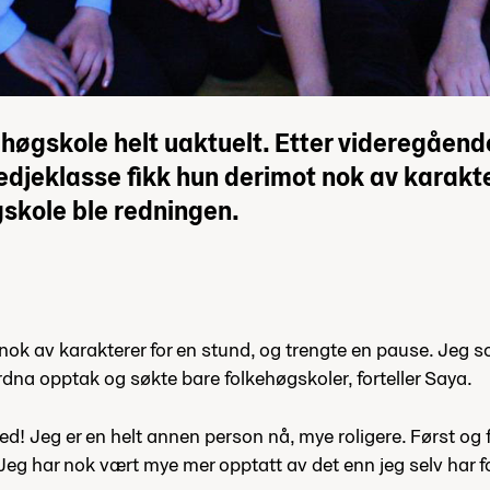
høgskole helt uaktuelt. Etter videregåend
redjeklasse fikk hun derimot nok av karakt
skole ble redningen.
ett nok av karakterer for en stund, og trengte en pause. Jeg
dna opptak og søkte bare folkehøgskoler, forteller Saya.
med! Jeg er en helt annen person nå, mye roligere. Først og
 Jeg har nok vært mye mer opptatt av det enn jeg selv har fo