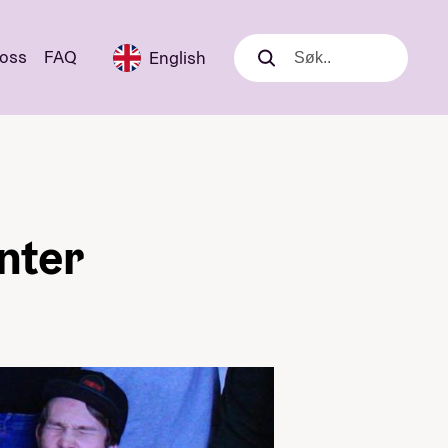
 oss
FAQ
English
Søk
Søk
nter