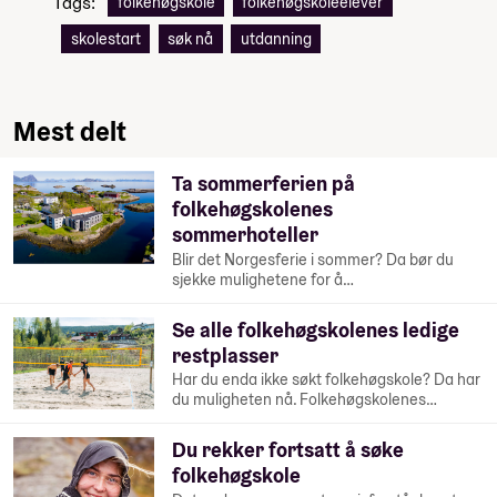
Tags:
folkehøgskole
folkehøgskoleelever
skolestart
søk nå
utdanning
Mest delt
Ta sommerferien på
folkehøgskolenes
sommerhoteller
Blir det Norgesferie i sommer? Da bør du
sjekke mulighetene for å…
Se alle folkehøgskolenes ledige
restplasser
Har du enda ikke søkt folkehøgskole? Da har
du muligheten nå. Folkehøgskolenes…
Du rekker fortsatt å søke
folkehøgskole