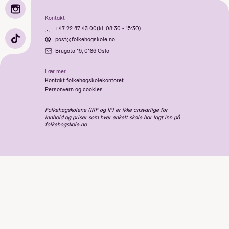
Kontakt
+47 22 47 43 00
(kl. 08:30 - 15:30)
post@folkehogskole.no
Brugata 19, 0186 Oslo
Lær mer
Kontakt folkehøgskolekontoret
Personvern og cookies
Folkehøgskolene (IKF og IF) er ikke ansvarlige for
innhold og priser som hver enkelt skole har lagt inn på
folkehogskole.no