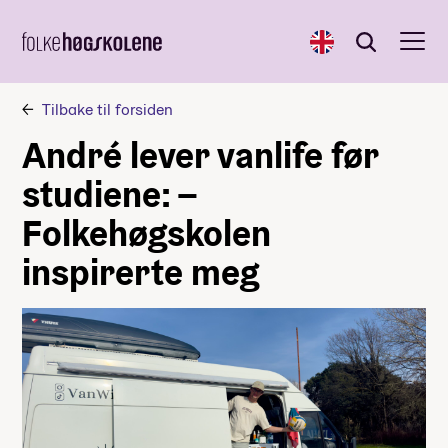
English
Søk
Søk
Tilbake til forsiden
André lever vanlife før
studiene: –
Folkehøgskolen
inspirerte meg