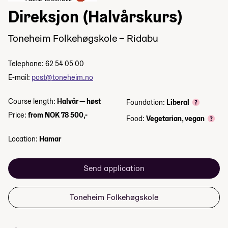
Direksjon (Halvårskurs)
Toneheim Folkehøgskole – Ridabu
Telephone: 62 54 05 00
E-mail:
post@toneheim.no
Course length:
Halvår — høst
Foundation:
Liberal
Price:
from NOK 78 500,-
Food:
Vegetarian, vegan
Location:
Hamar
Send application
Toneheim Folkehøgskole