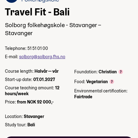
Travel Fit - Bali
Solborg folkehøgskole - Stavanger –
Stavanger
Telephone: 51 51 01 00
E-mail:
solborg@solborg.fhs.no
Course length:
Halvår — vår
Foundation:
Christian
Start-up date:
07.01.2027
Food:
Vegetarian
Course teaching amount:
12
Environmental certification:
hours/week
Fairtrade
Price:
from NOK 92 000,-
Location:
Stavanger
Study tour:
Bali