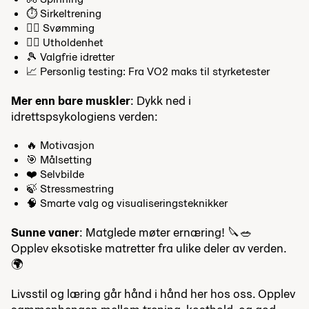
⏱️ Sirkeltrening
🏊‍♀️ Svømming
🏃‍♂️ Utholdenhet
🎾 Valgfrie idretter
📈 Personlig testing: Fra VO2 maks til styrketester
Mer enn bare muskler
: Dykk ned i
idrettspsykologiens verden:
🔥 Motivasjon
🎯 Målsetting
❤️ Selvbilde
🍃 Stressmestring
🧠 Smarte valg og visualiseringsteknikker
Sunne vaner
: Matglede møter ernæring! 🔪🥗
Opplev eksotiske matretter fra ulike deler av verden.
🌍
Livsstil og læring går hånd i hånd her hos oss. Opplev