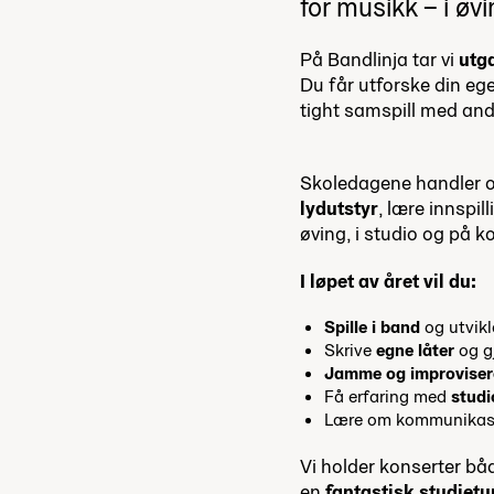
for musikk – i ø
På Bandlinja tar vi
utg
Du får utforske din ege
tight samspill med an
Skoledagene handler 
lydutstyr
, lære innspil
øving, i studio og på k
I løpet av året vil du:
Spille i band
og utvikl
Skrive
egne låter
og g
Jamme og improviser
Få erfaring med
studi
Lære om kommunikas
Vi holder konserter båd
en
fantastisk studietu