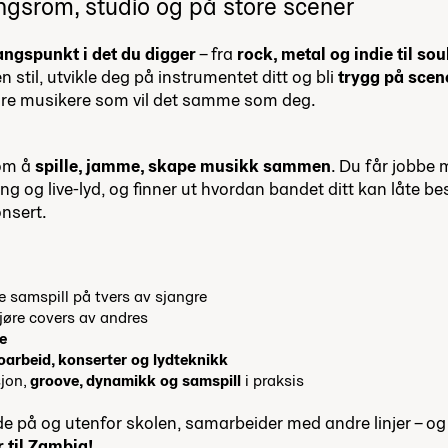
vingsrom, studio og på store scener
angspunkt i det du digger
– fra
rock, metal og indie til sou
n stil, utvikle deg på instrumentet ditt og bli
trygg på scen
dre musikere som vil det samme som deg.
om å
spille, jamme, skape musikk sammen
. Du får jobbe
ling og live-lyd, og finner ut hvordan bandet ditt kan låte b
onsert.
e samspill på tvers av sjangre
jøre covers av andres
e
oarbeid, konserter og lydteknikk
jon,
groove, dynamikk og samspill
i praksis
e på og utenfor skolen, samarbeider med andre linjer – og 
r til Zambia!