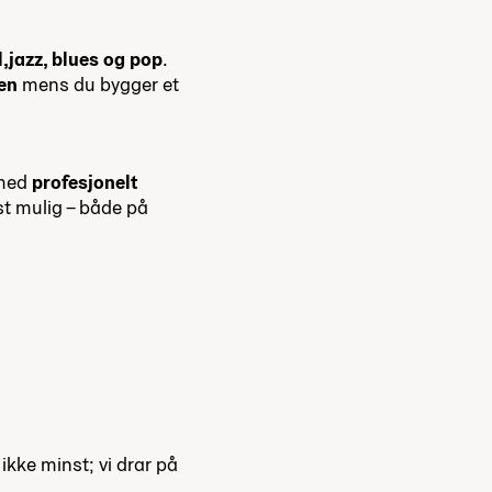
l,
jazz, blues og pop
.
en
mens du bygger et
 med
profesjonelt
est mulig – både på
ikke minst; vi drar på