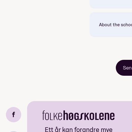
About the scho
Mandatory: Yes
Sen
Price: Included in
Ett år kan forandre mye