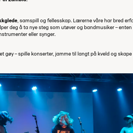
kkglede
, samspill og fellesskap. Lærerne våre har bred erfa
per deg å ta nye steg som utøver og bandmusiker – enten du
nstrumenter eller synger.
det gøy – spille konserter, jamme til langt på kveld og skape