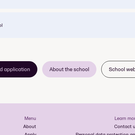
ol
d application
About the school
School we
 course price
Menu
Learn mo
About
Contact 
Apply
Personal data protection a