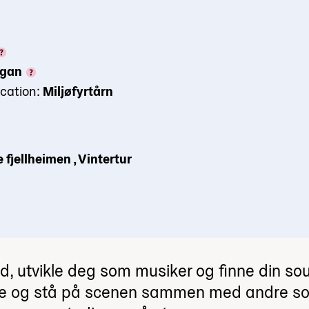
egan
ication:
Miljøfyrtårn
fjellheimen , Vintertur
and, utvikle deg som musiker og finne din so
øve og stå på scenen sammen med andre so