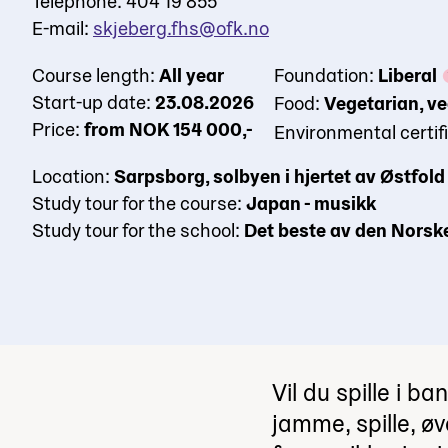
Telephone: 404 19 855
E-mail:
skjeberg.fhs@ofk.no
Course length:
All year
Foundation:
Liberal
Start-up date:
23.08.2026
Food:
Vegetarian, v
Price:
from NOK 154 000,-
Environmental certif
Location:
Sarpsborg, solbyen i hjertet av Østfold
Study tour for the course:
Japan - musikk
Study tour for the school:
Det beste av den Norske 
Vil du spille i b
jamme, spille, 