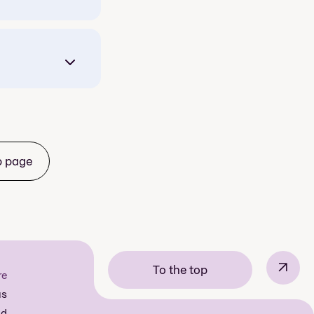
b page
↗
To the top
re
us
nd