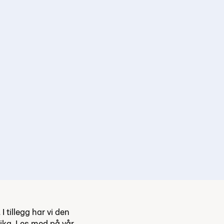
 tillegg har vi den
frika. Les med på vår