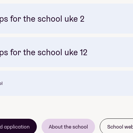
ps for the school uke 2
Amerikas magi!
ps for the school uke 12
ol
 verdens mest spennende land; India og Nepal!
Mellom-Amerika: Mexico, Belize & Guatem
Den Magiske Byen
d application
About the school
School we
 luktene, fargene og den helt enorme naturen disse lande
REIS Dykkin Sjøsport