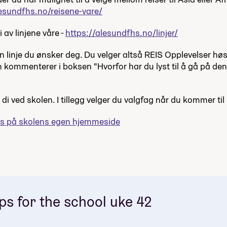
lesundfhs.no/reisene-vare/
i av linjene våre -
https://alesundfhs.no/linjer/
n linje du ønsker deg. Du velger altså REIS Opplevelser hø
ommenterer i boksen "Hvorfor har du lyst til å gå på denne
di ved skolen. I tillegg velger du valgfag når du kommer til
rs på skolens egen hjemmeside
ips for the school uke 42