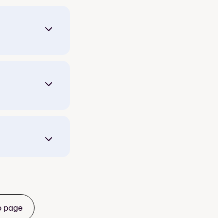
ala
b page
ne har å by