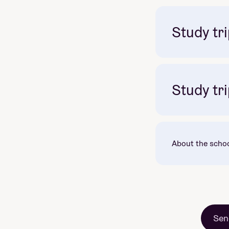
Study tri
Opplev Latin-
Study tri
About the scho
3 uker i to av
Marrakech
Sen
Opplev smaken,