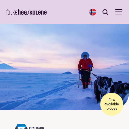
Norsk
Search
Search
Few
available
places