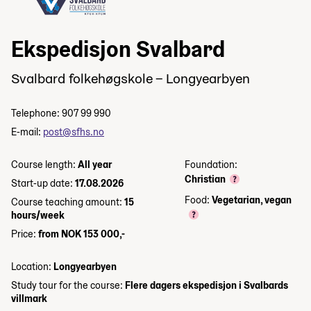
Ekspedisjon Svalbard
Svalbard folkehøgskole – Longyearbyen
Telephone: 907 99 990
E-mail:
post@sfhs.no
Course length:
All year
Foundation:
Christian
Start-up date:
17.08.2026
Food:
Vegetarian, vegan
Course teaching amount:
15
hours/week
Price:
from NOK 153 000,-
Location:
Longyearbyen
Study tour for the course:
Flere dagers ekspedisjon i Svalbards
villmark