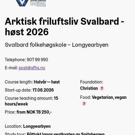
Arktisk friluftsliv Svalbard -
høst 2026
Svalbard folkehøgskole – Longyearbyen
Telephone: 907 99 990
E-mail:
post@sfhs.no
Course length:
Halvår — høst
Foundation:
Christian
Start-up date:
17.08.2026
Food:
Vegetarian, vegan
Course teaching amount:
15
hours/week
Price:
from NOK 78 250,-
Location:
Longyearbyen
Study tour:
Båttokt langs vestkysten av Spitsbergen