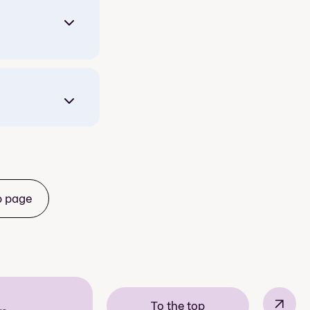
b page
↗
To the top