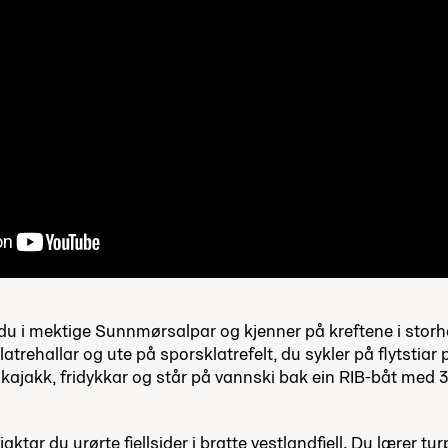
du i mektige Sunnmørsalpar og kjenner på kreftene i storhav
trehallar og ute på sporsklatrefelt, du sykler på flytstiar på
 kajakk, fridykkar og står på vannski bak ein RIB-båt med 
jaktar du urørte fjellsider i bratte vestlandfjell. Du lærer t