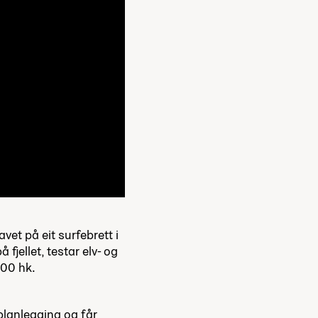
et på eit surfebrett i
 fjellet, testar elv- og
300 hk.
urplanlegging og får