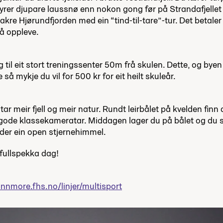
rer djupare laussnø enn nokon gong før på Strandafjellet 
akre Hjørundfjorden med ein “tind-til-tare”-tur. Det betale
r å oppleve.
ng til eit stort treningssenter 50m frå skulen. Dette, og bye
 så mykje du vil for 500 kr for eit heilt skuleår.
tar meir fjell og meir natur. Rundt leirbålet på kvelden finn 
ode klassekameratar. Middagen lager du på bålet og du so
nder ein open stjernehimmel.
 fullspekka dag!
nnmore.fhs.no/linjer/multisport