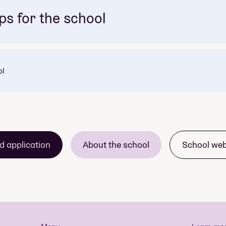
ps for the school
ol
d application
About the school
School we