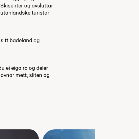
Skisenter og avsluttar
r utanlandske turistar
n sitt badeland og
du ei eiga ro og deler
vnar mett, sliten og