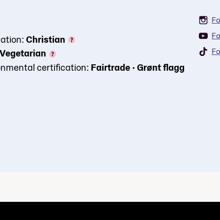
Fo
Fo
ation:
Christian
Fo
Vegetarian
nmental certification:
Fairtrade
•
Grønt flagg