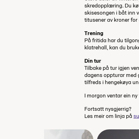
skredopplæring. Du køy
skisesongen i båt inn v
titusener av kroner fo
Trening
På fritida har du tilgo
klatrehall, kan du bruke
Din tur
Tilbake på tur igjen ven
dagens oppturar med g
tilfreds i hengekøya u
I morgon ventar ein ny
Fortsatt nysgjerrig?
Les meir om linja på
su