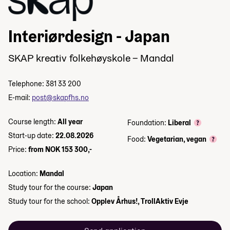
Interiørdesign - Japan
SKAP kreativ folkehøyskole – Mandal
Telephone: 381 33 200
E-mail:
post@skapfhs.no
Course length:
All year
Foundation:
Liberal
Start-up date:
22.08.2026
Food:
Vegetarian, vegan
Price:
from NOK 153 300,-
Location:
Mandal
Study tour for the course:
Japan
Study tour for the school:
Opplev Århus!, TrollAktiv Evje