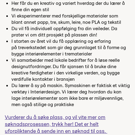
Her får du en kreativ og variert hverdag der du lærer å
finne din egen stil
Vi eksperimenterer med forskjellige materialer som
blant annet papp, tre, skum, leire, noe PLA og tekstil
Du vil få individuell oppfølging fra din veileder.
Da
prater vi om ditt prosjekt på plassen din!
I starten av året vil du få opplæring og erfaring
på treverkstedet som gir deg grunnlaget til å forme og
bygge interiørelementer i trematerialer
Vi samarbeider med lokale bedrifter for å løse reelle
designutfordringer. Du får sjansen til å bruke dine
kreative ferdigheter i den virkelige verden, og bygge
verdifulle kontakter i bransjen
Du lærer å sy på maskin.
Symaskinen er faktisk et viktig
verktøy i Interiørdesign. Vi lærer deg hvordan du kan
lage interiørelementer som ikke bare er miljøvennlige,
men også stilige og praktiske
Vurderer du å søke plass, og vil vite mer om
søknadsprosessen, trykk her! Det er helt
uforpliktende å sende inn en søknad til oss.