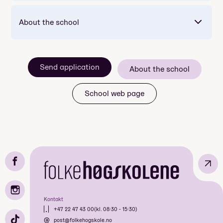
About the school
Send application
About the school
School web page
↗
Mandatory: Yes
Price: Included in course price
Duration: 3 dager
Kontakt
Meals included per day: 3
+47 22 47 43 00
(kl. 08:30 - 15:30)
post@folkehogskole.no