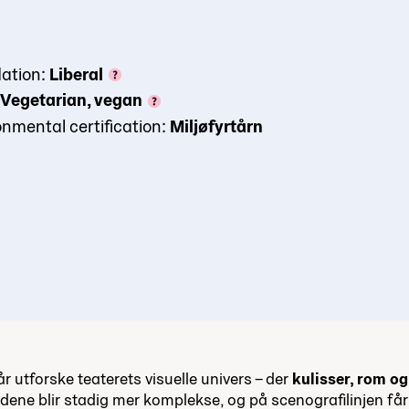
ation:
Liberal
Vegetarian, vegan
onmental certification:
Miljøfyrtårn
år utforske teaterets visuelle univers – der
kulisser, rom og 
ldene blir stadig mer komplekse, og på scenografilinjen få