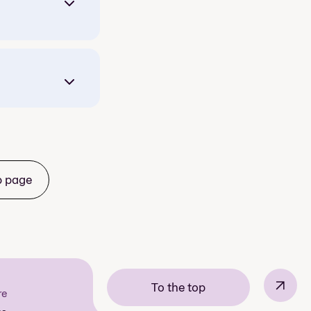
b page
↗
To the top
re