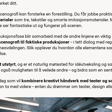
rket ditt.
cenografi kan forsterke en forestilling. Du får jobbe prak
erialer
som tre, tekstiler og smarte imitasjonsmaterialer. 
 ser fantastiske ut og fungerer på scenen.
oduksjonsfase blir samarbeid med de andre linjene en viktig
cenografi til faktiske produksjoner
– i tett dialog med reg
meavdelingen. Slik opplever du hvordan alle elementene 
lse.
t utstyrt
, og er et naturlig møtested for idéutveksling og 
 du også muligheten til å veilede andre – og bidra som en sen
deg som vil
kombinere kreativt håndverk med teater og 
an ta med videre – enten du drømmer om teater, design eller