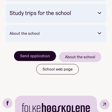
Study trips for the school
Mandatory: Yes
Price: Included in course price
About the school
Send application
About the school
School web page
↗