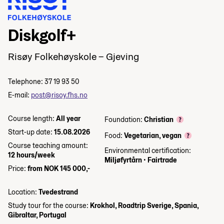
Diskgolf+
Risøy Folkehøyskole – Gjeving
Telephone: 37 19 93 50
E-mail:
post@risoy.fhs.no
Course length:
All year
Foundation:
Christian
Start-up date:
15.08.2026
Food:
Vegetarian, vegan
Course teaching amount:
Environmental certification:
12 hours/week
Miljøfyrtårn
•
Fairtrade
Price:
from NOK 145 000,-
Location:
Tvedestrand
Study tour for the course:
Krokhol, Roadtrip Sverige, Spania,
Gibraltar, Portugal