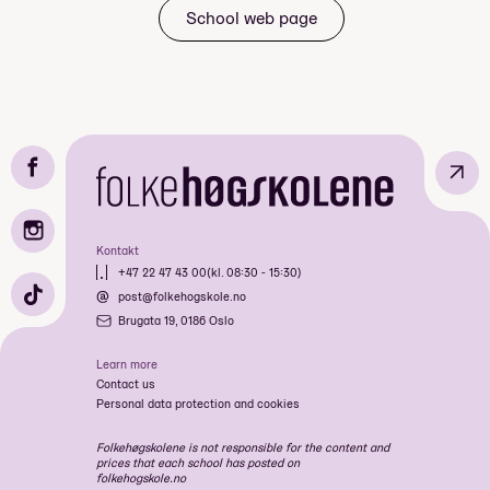
Evje
School web page
Seoul, Sør Korea
Vintertur til Rauland
Fotballtur til England
↗
London
Gøteborg
Kontakt
+47 22 47 43 00
(kl. 08:30 - 15:30)
post@folkehogskole.no
Brugata 19, 0186 Oslo
Learn more
Contact us
Personal data protection and cookies
Folkehøgskolene is not responsible for the content and
prices that each school has posted on
folkehogskole.no