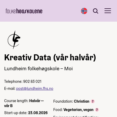
Norsk
Search
Search
Kreativ Data (vår halvår)
Lundheim folkehøgskole – Moi
Telephone: 902 83 021
E-mail:
post@lundheim.fhs.no
Course length:
Halvår —
Foundation:
Christian
vår B
Food:
Vegetarian, vegan
Start-up date:
23.08.2026