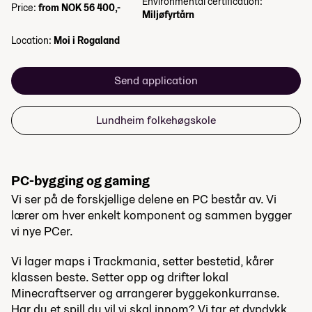
Environmental certification:
Price:
from NOK 56 400,-
Miljøfyrtårn
Location:
Moi i Rogaland
Send application
Lundheim folkehøgskole
PC-bygging og gaming
Vi ser på de forskjellige delene en PC består av. Vi
lærer om hver enkelt komponent og sammen bygger
vi nye PCer.
Vi lager maps i Trackmania, setter bestetid, kårer
klassen beste. Setter opp og drifter lokal
Minecraftserver og arrangerer byggekonkurranse.
Har du et spill du vil vi skal innom? Vi tar et dypdykk