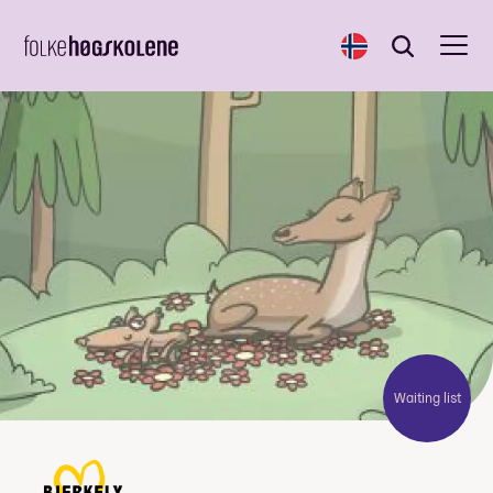
Norsk
Search
Search
Waiting list