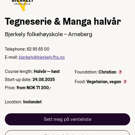
Tegneserie & Manga halvår
Bjerkely folkehøyskole – Arneberg
Telephone: 62 95 65 00
E-mail:
bjerkely@bjerkely.fhs.no
Course length:
Halvår — høst
Foundation:
Christian
Start-up date:
24.08.2025
Food:
Vegetarian, vegan
Price:
from NOK 71 200,-
Location:
Innlandet
Sett meg på venteliste