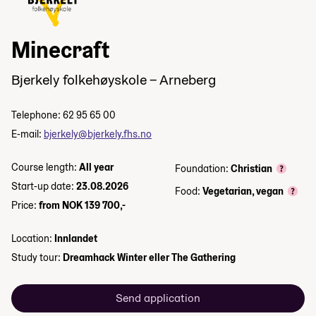
Minecraft
Bjerkely folkehøyskole – Arneberg
Telephone: 62 95 65 00
E-mail:
bjerkely@bjerkely.fhs.no
Course length:
All year
Foundation:
Christian
Start-up date:
23.08.2026
Food:
Vegetarian, vegan
Price:
from NOK 139 700,-
Location:
Innlandet
Study tour:
Dreamhack Winter eller The Gathering
Send application