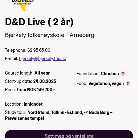
D&D Live ( 2 år)
Bjerkely folkehøyskole – Arneberg
Telephone: 62 95 65 00
E-mail:
bjerkely@bjerkely.fhs.no
Course length:
All year
Foundation:
Christian
Start-up date:
24.08.2025
Food:
Vegetarian, vegan
Price:
from NOK 139 700,-
Location:
Innlandet
Study tour:
Nord Irland, Tallinn - Estland, 🗝 Boda Borg –
Prøvelsenes tempel
Sett meg på venteliste