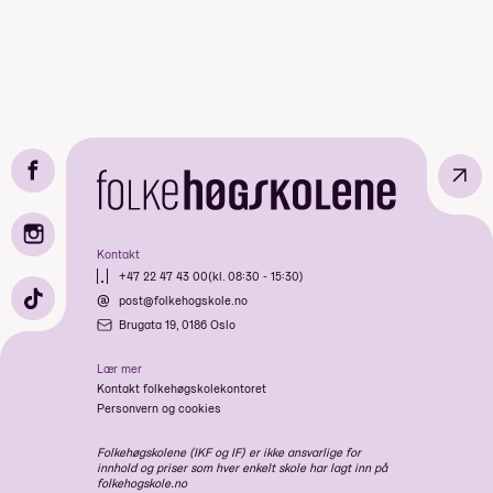
↗
Kontakt
+47 22 47 43 00
(kl. 08:30 - 15:30)
post@folkehogskole.no
Brugata 19, 0186 Oslo
Lær mer
Kontakt folkehøgskolekontoret
Personvern og cookies
Folkehøgskolene (IKF og IF) er ikke ansvarlige for
innhold og priser som hver enkelt skole har lagt inn på
folkehogskole.no