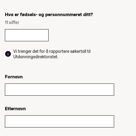
Hva er fødsels- og personnummeret ditt?
11 siffer
Vi trenger det for å rapportere søkertall til
Utdanningsdirektoratet.
Fornavn
Etternavn