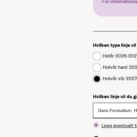
For internation
Hvilken type linje vi
Helår 2026-202
Halvår høst 20
Halvår vår 202
Hvilken linje vil du 
Legg eventuelt ti