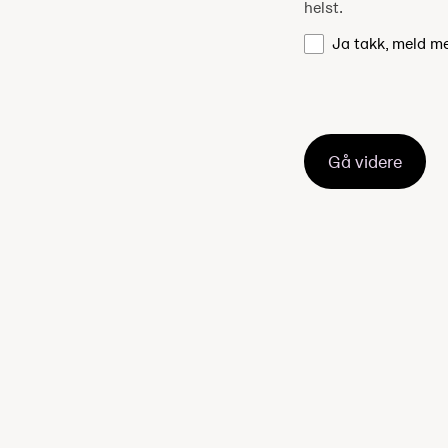
helst.
Ja takk, meld m
Gå videre