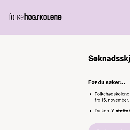
Søknadsskj
Før du søker...
Folkehøgskolene h
fra 15. november.
Du kan få
støtte