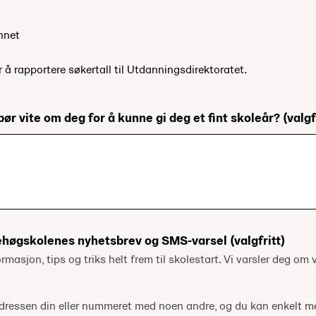
nnet
r å rapportere søkertall til Utdanningsdirektoratet.
bør vite om deg for å kunne gi deg et fint skoleår?
(valgf
ehøgskolenes nyhetsbrev og SMS-varsel
(valgfritt)
ormasjon, tips og triks helt frem til skolestart. Vi varsler deg om v
tadressen din eller nummeret med noen andre, og du kan enkelt 