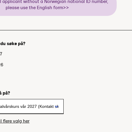
al applicant without a Norwegian national ID number,
please use the English form>>
l du søke på?
7
26
7
gå på?
l flere valg her