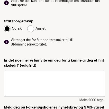
Vi bruker den kun for å sende informasjon om søknaden din.
Null spam!
Statsborgerskap
Norsk
Annet
Vi trenger det for å rapportere søkertall til
Utdanningsdirektoratet.
Er det noe mer vi bør vite om deg for å kunne gi deg et fint
skoleår?
(valgfritt)
Maks 2000 tegn
Meld deg på Folkehøgskolenes nyhetsbrev og SMS-varsel