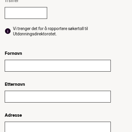
11 siffer
Vi trenger det for å rapportere søkertall til
Utdanningsdirektoratet.
Fornavn
Etternavn
Adresse