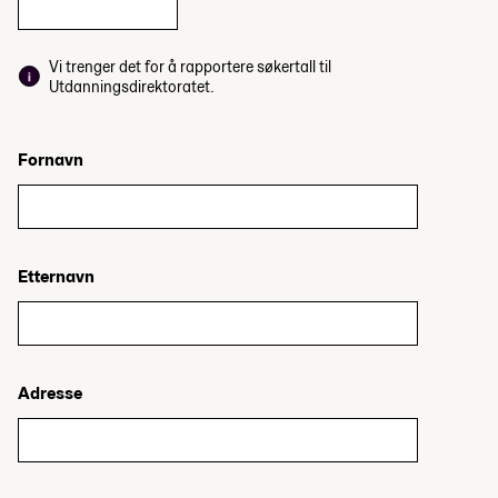
Vi trenger det for å rapportere søkertall til
Utdanningsdirektoratet.
Fornavn
Etternavn
Adresse