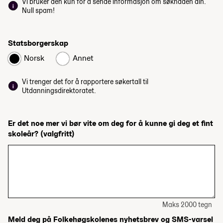
Vi bruker den kun for å sende informasjon om søknaden din.
Null spam!
Statsborgerskap
Norsk
Annet
Vi trenger det for å rapportere søkertall til
Utdanningsdirektoratet.
Er det noe mer vi bør vite om deg for å kunne gi deg et fint
skoleår?
(valgfritt)
Maks 2000 tegn
Meld deg på Folkehøgskolenes nyhetsbrev og SMS-varsel