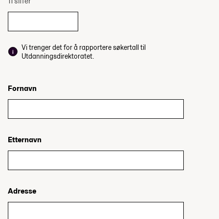
11 siffer
Vi trenger det for å rapportere søkertall til
Utdanningsdirektoratet.
Fornavn
Etternavn
Adresse