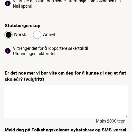
Vi bruker den kun for å sende informasjon om søknaden din.
Null spam!
Statsborgerskap
Norsk
Annet
Vi trenger det for å rapportere søkertall til
Utdanningsdirektoratet.
Er det noe mer vi bør vite om deg for å kunne gi deg et fint
skoleår?
(valgfritt)
Maks 2000 tegn
Meld deg på Folkehøgskolenes nyhetsbrev og SMS-varsel