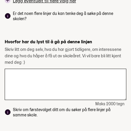
Legg eventuelt til flere valg her
Er det noen flere linjer du kan tenke deg å søke på denne
skolen?
Hvorfor har du lyst til å gå på denne linjen
Skriv litt om deg selv, hva du har gjort tidligere, om interessene
dine og hva du håper å få ut av skoleåret. Vi vil bare bli litt kjent
med deg :)
Maks 2000 tegn
Skriv om førstevalget ditt om du søker på flere linjer på
samme skole.