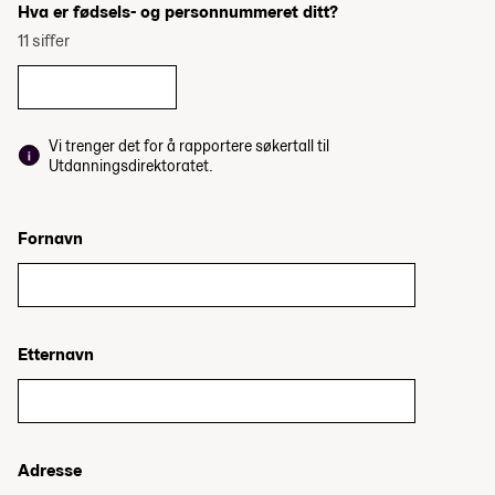
Hva er fødsels- og personnummeret ditt?
11 siffer
Vi trenger det for å rapportere søkertall til
Utdanningsdirektoratet.
Fornavn
Etternavn
Adresse