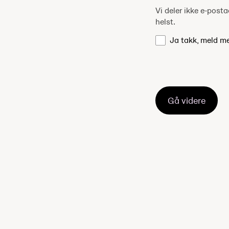
Vi deler ikke e-pos
helst.
Ja takk, meld m
Gå videre