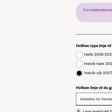
For internation
Hvilken type linje vi
Helår 2026-202
Halvår høst 20
Halvår vår 202
Hvilken linje vil du 
Legg eventuelt ti