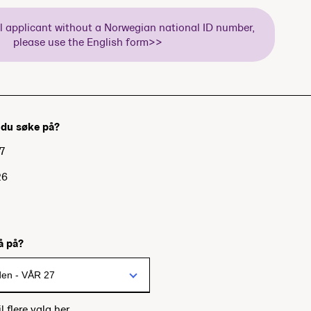
al applicant without a Norwegian national ID number,
please use the English form>>
l du søke på?
7
26
7
gå på?
l flere valg her