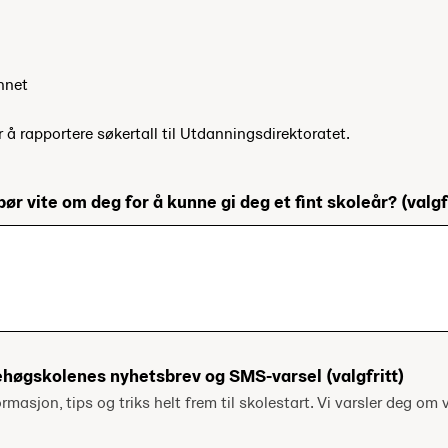
nnet
r å rapportere søkertall til Utdanningsdirektoratet.
bør vite om deg for å kunne gi deg et fint skoleår?
(valgf
ehøgskolenes nyhetsbrev og SMS-varsel
(valgfritt)
ormasjon, tips og triks helt frem til skolestart. Vi varsler deg om v