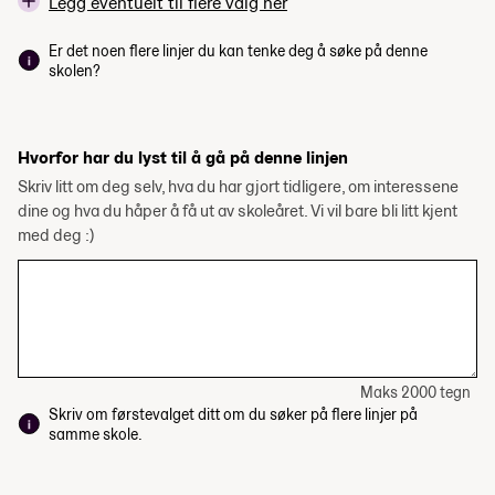
Legg eventuelt til flere valg her
Er det noen flere linjer du kan tenke deg å søke på denne
skolen?
Hvorfor har du lyst til å gå på denne linjen
Skriv litt om deg selv, hva du har gjort tidligere, om interessene
dine og hva du håper å få ut av skoleåret. Vi vil bare bli litt kjent
med deg :)
Maks 2000 tegn
Skriv om førstevalget ditt om du søker på flere linjer på
samme skole.