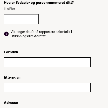
Hva er fødsels- og personnummeret ditt?
11 siffer
Vi trenger det for å rapportere søkertall til
Utdanningsdirektoratet.
Fornavn
Etternavn
Adresse