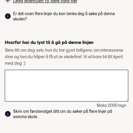
Legg eventuelt til flere valg her
Er det noen flere linjer du kan tenke deg å søke på denne
skolen?
Hvorfor har du lyst til å gå på denne linjen
Skriv litt om deg selv, hva du har gjort tidligere, om interessene
dine og hva du håper å få ut av skoleåret. Vi vil bare bli litt kjent
med deg :)
Maks 2000 tegn
Skriv om førstevalget ditt om du søker på flere linjer på
samme skole.