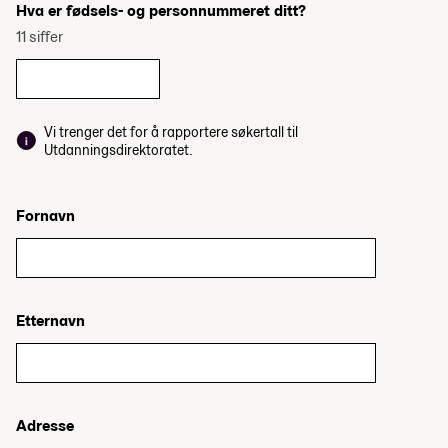
Hva er fødsels- og personnummeret ditt?
11 siffer
Vi trenger det for å rapportere søkertall til
Utdanningsdirektoratet.
Fornavn
Etternavn
Adresse