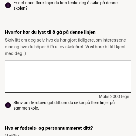
Er det noen flere linjer du kan tenke deg å søke på denne
skolen?
Hvorfor har du lyst til å gå på denne linjen
Skriv litt om deg selv, hva du har gjort tidligere, om interessene
dine og hva du håper å få ut av skoleåret. Vi vil bare bli litt kjent
med deg :)
Maks 2000 tegn
Skriv om førstevalget ditt om du søker på flere linjer på
samme skole.
Hva er fødsels- og personnummeret ditt?
11 siffer