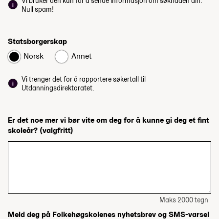
Vi bruker den kun for å sende informasjon om søknaden din.
Null spam!
Statsborgerskap
Norsk
Annet
Vi trenger det for å rapportere søkertall til
Utdanningsdirektoratet.
Er det noe mer vi bør vite om deg for å kunne gi deg et fint
skoleår?
(valgfritt)
Maks 2000 tegn
Meld deg på Folkehøgskolenes nyhetsbrev og SMS-varsel