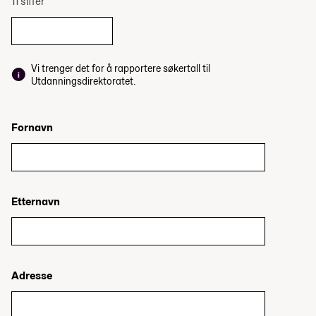
11 siffer
Vi trenger det for å rapportere søkertall til
Utdanningsdirektoratet.
Fornavn
Etternavn
Adresse