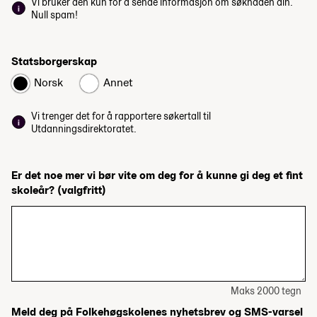
Vi bruker den kun for å sende informasjon om søknaden din.
Null spam!
Statsborgerskap
Norsk
Annet
Vi trenger det for å rapportere søkertall til
Utdanningsdirektoratet.
Er det noe mer vi bør vite om deg for å kunne gi deg et fint
skoleår?
(valgfritt)
Maks 2000 tegn
Meld deg på Folkehøgskolenes nyhetsbrev og SMS-varsel