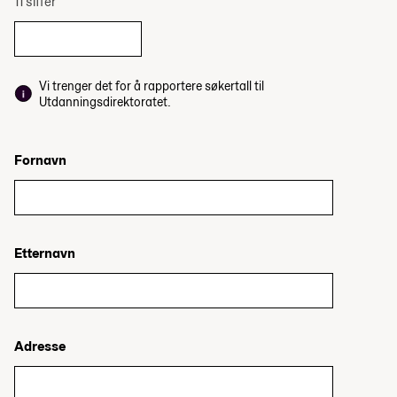
11 siffer
Vi trenger det for å rapportere søkertall til
Utdanningsdirektoratet.
Fornavn
Etternavn
Adresse