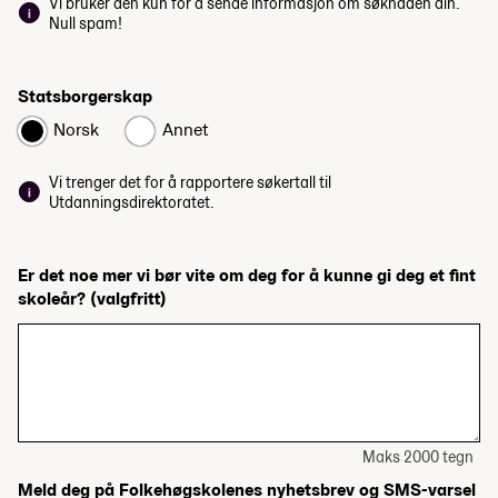
Vi bruker den kun for å sende informasjon om søknaden din.
Null spam!
Statsborgerskap
Norsk
Annet
Vi trenger det for å rapportere søkertall til
Utdanningsdirektoratet.
Er det noe mer vi bør vite om deg for å kunne gi deg et fint
skoleår?
(valgfritt)
Maks 2000 tegn
Meld deg på Folkehøgskolenes nyhetsbrev og SMS-varsel